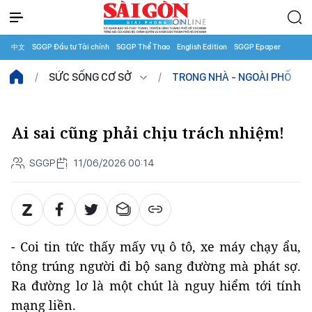
中文
SGGP Đầu tư Tài chính
SGGP Thể Thao
English Edition
SGGP Epaper
SỨC SỐNG CƠ SỞ
TRONG NHÀ - NGOÀI PHỐ
Ai sai cũng phải chịu trách nhiệm!
SGGP
11/06/2026 00:14
- Coi tin tức thấy mấy vụ ô tô, xe máy chạy ẩu,
tông trúng người đi bộ sang đường mà phát sợ.
Ra đường lơ là một chút là nguy hiểm tới tính
mạng liền.