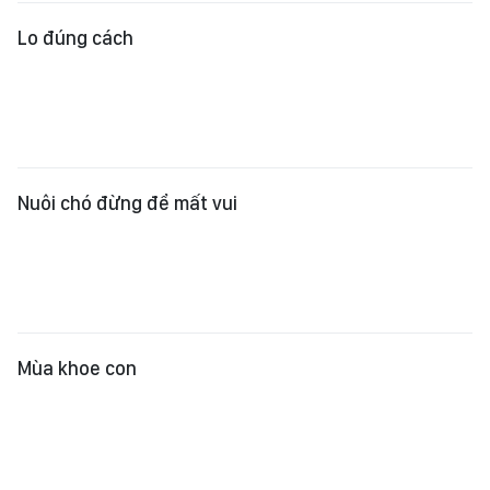
Nuôi chó đừng để mất vui
​Mùa khoe con
PHAO TỰ CỨU