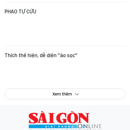
Thích thể hiện, dễ diện "áo sọc"
Xem thêm
Tổng Biên tập:
Nguyễn Khắc Văn
Phó Tổng Biên tập:
Nguyễn Ngọc Anh
,
Phạm Văn Trường
,
Bùi Thị Hồng Sương
,
Trương Đức Nghĩa
,
Phạm Thị Vân Anh
,
Dương Văn Quang
,
Nguyễn Đức Hiển
,