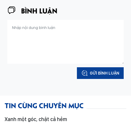
BÌNH LUẬN
GỬI BÌNH LUẬN
TIN CÙNG CHUYÊN MỤC
Xanh một góc, chật cả hẻm