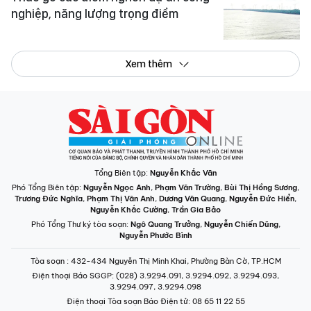
nghiệp, năng lượng trọng điểm
Xem thêm
Tổng Biên tập:
Nguyễn Khắc Văn
Phó Tổng Biên tập:
Nguyễn Ngọc Anh
,
Phạm Văn Trường
,
Bùi Thị Hồng Sương
,
Trương Đức Nghĩa
,
Phạm Thị Vân Anh
,
Dương Văn Quang
,
Nguyễn Đức Hiển
,
Nguyễn Khắc Cường
,
Trần Gia Bảo
Phó Tổng Thư ký tòa soạn:
Ngô Quang Trưởng
,
Nguyễn Chiến Dũng
,
Nguyễn Phước Bình
Tòa soạn
: 432-434 Nguyễn Thị Minh Khai, Phường Bàn Cờ, TP.HCM
Điện thoại Báo SGGP
: (028) 3.9294.091, 3.9294.092, 3.9294.093,
3.9294.097, 3.9294.098
Điện thoại Tòa soạn Báo Điện tử
: 08 65 11 22 55