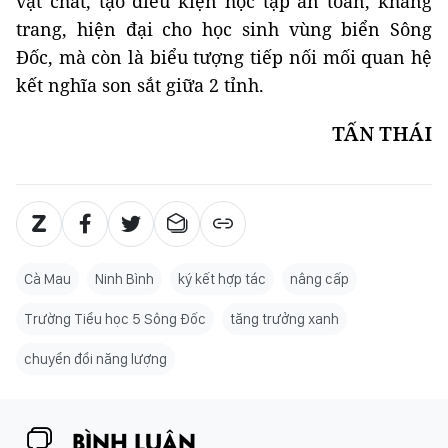
vật chất, tạo điều kiện học tập an toàn, khang
trang, hiện đại cho học sinh vùng biển Sông
Đốc, mà còn là biểu tượng tiếp nối mối quan hệ
kết nghĩa son sắt giữa 2 tỉnh.
TẤN THÁI
Cà Mau
Ninh Bình
ký kết hợp tác
nâng cấp
Trường Tiểu học 5 Sông Đốc
tăng trưởng xanh
chuyển đổi năng lượng
BÌNH LUẬN