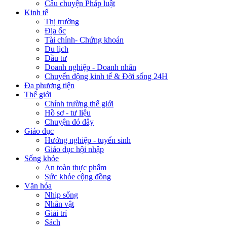
Câu chuyện Pháp luật
Kinh tế
Thị trường
Địa ốc
Tài chính- Chứng khoán
Du lịch
Đầu tư
Doanh nghiệp - Doanh nhân
Chuyển động kinh tế & Đời sống 24H
Đa phương tiện
Thế giới
Chính trường thế giới
Hồ sơ - tư liệu
Chuyện đó đây
Giáo dục
Hướng nghiệp - tuyển sinh
Giáo dục hội nhập
Sống khỏe
An toàn thực phẩm
Sức khỏe cộng đồng
Văn hóa
Nhịp sống
Nhân vật
Giải trí
Sách