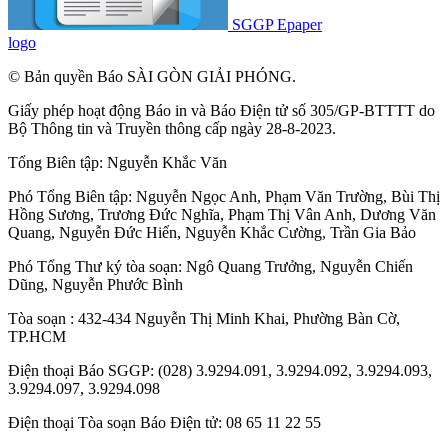
SGGP Epaper
logo
© Bản quyền Báo SÀI GÒN GIẢI PHÓNG.
Giấy phép hoạt động Báo in và Báo Điện tử số 305/GP-BTTTT do
Bộ Thông tin và Truyền thông cấp ngày 28-8-2023.
Tổng Biên tập:
Nguyễn Khắc Văn
Phó Tổng Biên tập:
Nguyễn Ngọc Anh
,
Phạm Văn Trường
,
Bùi Thị
Hồng Sương
,
Trương Đức Nghĩa
,
Phạm Thị Vân Anh
,
Dương Văn
Quang
,
Nguyễn Đức Hiển
,
Nguyễn Khắc Cường
,
Trần Gia Bảo
Phó Tổng Thư ký tòa soạn:
Ngô Quang Trưởng
,
Nguyễn Chiến
Dũng
,
Nguyễn Phước Bình
Tòa soạn : 432-434 Nguyễn Thị Minh Khai, Phường Bàn Cờ,
TP.HCM
Điện thoại Báo SGGP: (028) 3.9294.091, 3.9294.092, 3.9294.093,
3.9294.097, 3.9294.098
Điện thoại Tòa soạn Báo Điện tử: 08 65 11 22 55