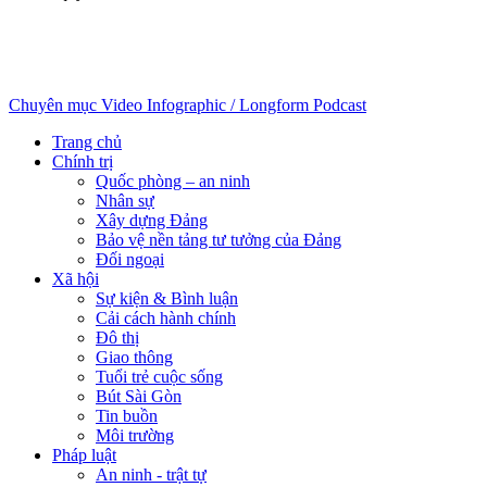
Chuyên mục
Video
Infographic / Longform
Podcast
Trang chủ
Chính trị
Quốc phòng – an ninh
Nhân sự
Xây dựng Đảng
Bảo vệ nền tảng tư tưởng của Đảng
Đối ngoại
Xã hội
Sự kiện & Bình luận
Cải cách hành chính
Đô thị
Giao thông
Tuổi trẻ cuộc sống
Bút Sài Gòn
Tin buồn
Môi trường
Pháp luật
An ninh - trật tự