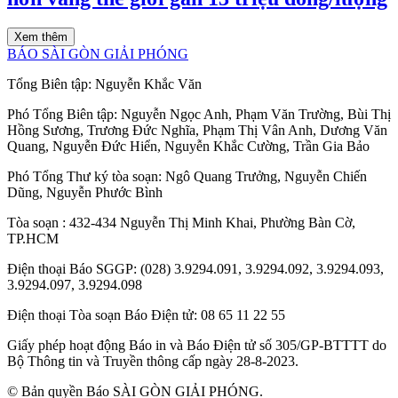
Xem thêm
BÁO SÀI GÒN GIẢI PHÓNG
Tổng Biên tập:
Nguyễn Khắc Văn
Phó Tổng Biên tập:
Nguyễn Ngọc Anh
,
Phạm Văn Trường
,
Bùi Thị
Hồng Sương
,
Trương Đức Nghĩa
,
Phạm Thị Vân Anh
,
Dương Văn
Quang
,
Nguyễn Đức Hiển
,
Nguyễn Khắc Cường
,
Trần Gia Bảo
Phó Tổng Thư ký tòa soạn:
Ngô Quang Trưởng
,
Nguyễn Chiến
Dũng
,
Nguyễn Phước Bình
Tòa soạn
: 432-434 Nguyễn Thị Minh Khai, Phường Bàn Cờ,
TP.HCM
Điện thoại Báo SGGP
: (028) 3.9294.091, 3.9294.092, 3.9294.093,
3.9294.097, 3.9294.098
Điện thoại Tòa soạn Báo Điện tử
: 08 65 11 22 55
Giấy phép hoạt động Báo in và Báo Điện tử số 305/GP-BTTTT do
Bộ Thông tin và Truyền thông cấp ngày 28-8-2023.
© Bản quyền Báo SÀI GÒN GIẢI PHÓNG.