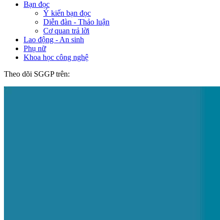
Bạn đọc
Ý kiến bạn đọc
Diễn đàn - Thảo luận
Cơ quan trả lời
Lao động - An sinh
Phụ nữ
Khoa học công nghệ
Theo dõi SGGP trên: