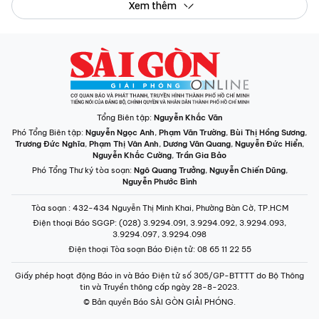
Xem thêm
Tổng Biên tập:
Nguyễn Khắc Văn
Phó Tổng Biên tập:
Nguyễn Ngọc Anh
,
Phạm Văn Trường
,
Bùi Thị Hồng Sương
,
Trương Đức Nghĩa
,
Phạm Thị Vân Anh
,
Dương Văn Quang
,
Nguyễn Đức Hiển
,
Nguyễn Khắc Cường
,
Trần Gia Bảo
Phó Tổng Thư ký tòa soạn:
Ngô Quang Trưởng
,
Nguyễn Chiến Dũng
,
Nguyễn Phước Bình
Tòa soạn
: 432-434 Nguyễn Thị Minh Khai, Phường Bàn Cờ, TP.HCM
Điện thoại Báo SGGP
: (028) 3.9294.091, 3.9294.092, 3.9294.093,
3.9294.097, 3.9294.098
Điện thoại Tòa soạn Báo Điện tử
: 08 65 11 22 55
Giấy phép hoạt động Báo in và Báo Điện tử số 305/GP-BTTTT do Bộ Thông
tin và Truyền thông cấp ngày 28-8-2023.
© Bản quyền Báo SÀI GÒN GIẢI PHÓNG.