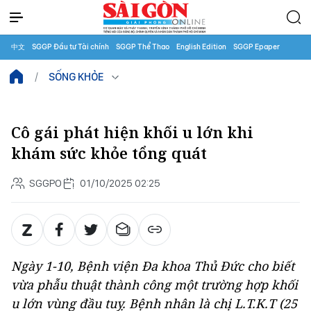
中文
SGGP Đầu tư Tài chính
SGGP Thể Thao
English Edition
SGGP Epaper
SỐNG KHỎE
Cô gái phát hiện khối u lớn khi
khám sức khỏe tổng quát
SGGPO
01/10/2025 02:25
Ngày 1-10, Bệnh viện Đa khoa Thủ Đức cho biết
vừa phẫu thuật thành công một trường hợp khối
u lớn vùng đầu tuỵ. Bệnh nhân là chị L.T.K.T (25