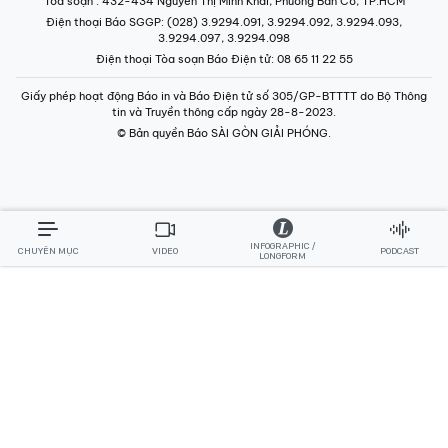
Tòa soạn
: 432-434 Nguyễn Thị Minh Khai, Phường Bàn Cờ, TP.HCM
Điện thoại Báo SGGP
: (028) 3.9294.091, 3.9294.092, 3.9294.093,
3.9294.097, 3.9294.098
Điện thoại Tòa soạn Báo Điện tử
: 08 65 11 22 55
Giấy phép hoạt động Báo in và Báo Điện tử số 305/GP-BTTTT do Bộ Thông
tin và Truyền thông cấp ngày 28-8-2023.
© Bản quyền Báo SÀI GÒN GIẢI PHÓNG.
INFOGRAPHIC /
CHUYÊN MỤC
VIDEO
PODCAST
LONGFORM