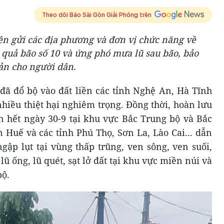
Theo dõi Báo Sài Gòn Giải Phóng trên
iện gửi các địa phương và đơn vị chức năng về
 quả bão số 10 và ứng phó mưa lũ sau bão, bảo
ản cho người dân.
 đã đổ bộ vào đất liền các tỉnh Nghệ An, Hà Tĩnh
hiều thiệt hại nghiêm trọng. Đồng thời, hoàn lưu
n hết ngày 30-9 tại khu vực Bắc Trung bộ và Bắc
 Huế và các tỉnh Phú Thọ, Sơn La, Lào Cai... dẫn
gập lụt tại vùng thấp trũng, ven sông, ven suối,
lũ ống, lũ quét, sạt lở đất tại khu vực miền núi và
bộ.