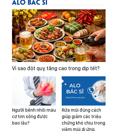
ALO BÁC SĨ
Vì sao đột quỵ tăng cao trong dịp tết?
Người bệnh nhồi máu
Rửa mũi đúng cách
cơ tim sống được
giúp giảm các triệu
bao lâu?
chứng khó chịu trong
viêm mũi dị ứng,