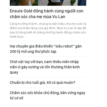
Ensure Gold đồng hành cùng người con
chăm sóc cha mẹ mùa Vu Lan
Càng trưởng thành, chúng ta dần hiểu cha mẹ luôn là
điểm tựa thầm lặng của gia đình. Mùa Vu Lan là dịp để
bày tỏ lòng biết ơn bằng những hành động chăm sóc
thiết thực.
Hai chuyên gia điều khiển “siêu robot” gần
200 tỷ mổ ung thư phức tạp
Chơi vật tay với bạn, nam thiếu niên nhập
viện vì gãy xương và tổn thương thần kinh
quay
Chuẩn bị cho tuổi già, 40 có quá muộn?
Chăm sóc sức khỏe chủ động, bền vững ngay
từ cơ sở