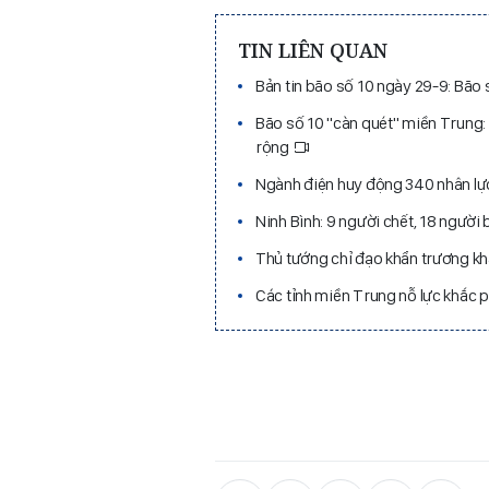
TIN LIÊN QUAN
Bản tin bão số 10 ngày 29-9: Bão
Bão số 10 "càn quét" miền Trung:
rộng
Ngành điện huy động 340 nhân lực
Ninh Bình: 9 người chết, 18 người
Thủ tướng chỉ đạo khẩn trương kh
Các tỉnh miền Trung nỗ lực khắc 