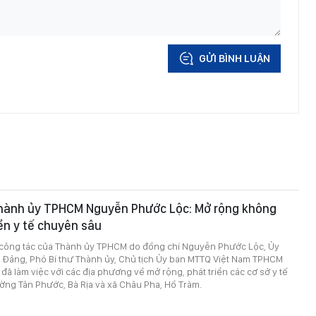
GỬI BÌNH LUẬN
Thành ủy TPHCM Nguyễn Phước Lộc: Mở rộng không
iển y tế chuyên sâu
 công tác của Thành ủy TPHCM do đồng chí Nguyễn Phước Lộc, Ủy
 Đảng, Phó Bí thư Thành ủy, Chủ tịch Ủy ban MTTQ Việt Nam TPHCM
đã làm việc với các địa phương về mở rộng, phát triển các cơ sở y tế
ờng Tân Phước, Bà Rịa và xã Châu Pha, Hồ Tràm.