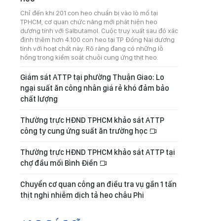
Chỉ đến khi 201 con heo chuẩn bị vào lò mổ tại
TPHCM, cơ quan chức năng mới phát hiện heo
dương tính với Salbutamol. Cuộc truy xuất sau đó xác
định thêm hơn 4.100 con heo tại TP Đồng Nai dương
tính với hoạt chất này. Rõ ràng đang có những lỗ
hổng trong kiểm soát chuỗi cung ứng thịt heo.
Giám sát ATTP tại phường Thuận Giao: Lo
ngại suất ăn công nhân giá rẻ khó đảm bảo
chất lượng
Thường trực HĐND TPHCM khảo sát ATTP
công ty cung ứng suất ăn trường học
Thường trực HĐND TPHCM khảo sát ATTP tại
chợ đầu mối Bình Điền
Chuyển cơ quan công an điều tra vụ gần 1 tấn
thịt nghi nhiễm dịch tả heo châu Phi