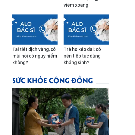
viêm xoang
Tai tiết dịch vàng, có
Trẻ ho kéo dài: có
mùi hôi có nguy hiểm
nên tiếp tục dùng
không?
kháng sinh?
SỨC KHỎE CỘNG ĐỒNG