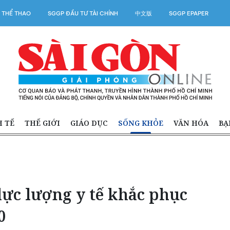
 THỂ THAO
SGGP ĐẦU TƯ TÀI CHÍNH
中文版
SGGP EPAPER
H TẾ
THẾ GIỚI
GIÁO DỤC
SỐNG KHỎE
VĂN HÓA
BẠ
lực lượng y tế khắc phục
0