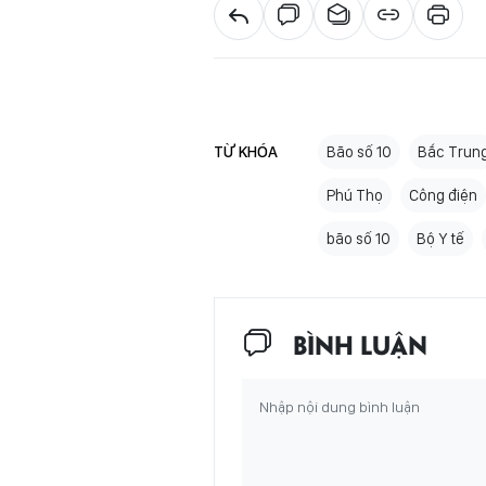
TỪ KHÓA
Bão số 10
Bắc Trun
Phú Thọ
Công điện
bão số 10
Bộ Y tế
BÌNH LUẬN