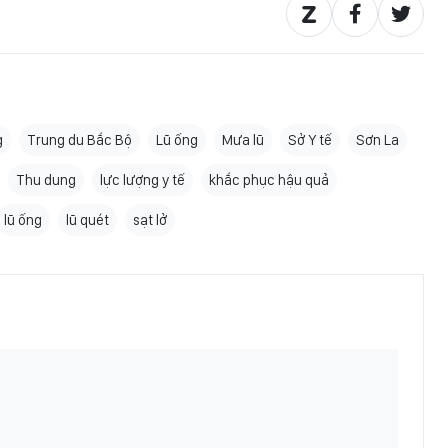
g
Trung du Bắc Bộ
Lũ ống
Mưa lũ
Sở Y tế
Sơn La
Thu dung
lực lượng y tế
khắc phục hậu quả
lũ ống
lũ quét
sạt lở