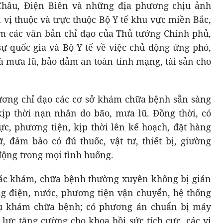
Châu, Điện Biên và những địa phương chịu ảnh
 vị thuộc và trực thuộc Bộ Y tế khu vực miền Bắc,
m các văn bản chỉ đạo của Thủ tướng Chính phủ,
ự quốc gia và Bộ Y tế về việc chủ động ứng phó,
à mưa lũ, bảo đảm an toàn tính mạng, tài sản cho
rương chỉ đạo các cơ sở khám chữa bệnh sẵn sàng
 kịp thời nạn nhân do bão, mưa lũ. Đồng thời, có
, phương tiện, kịp thời lên kế hoạch, đặt hàng
 đảm bảo có đủ thuốc, vật tư, thiết bị, giường
ộng trong mọi tình huống.
tác khám, chữa bệnh thường xuyên không bị gián
ống điện, nước, phương tiện vận chuyển, hệ thống
vụ khám chữa bệnh; có phương án chuẩn bị máy
lực tăng cường cho khoa hồi sức tích cực, các vị