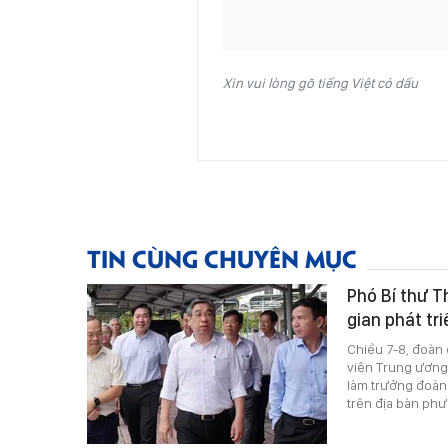
Xin vui lòng gõ tiếng Việt có dấu
TIN CÙNG CHUYÊN MỤC
Phó Bí thư 
gian phát tr
Chiều 7-8, đoàn
viên Trung ương
làm trưởng đoàn 
trên địa bàn phư