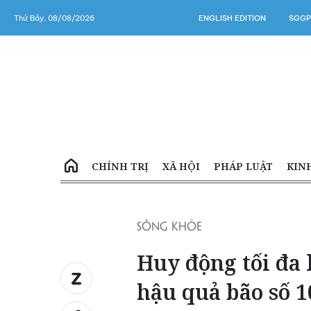
Thứ Bảy, 08/08/2026
ENGLISH EDITION
SGGP
CHÍNH TRỊ
XÃ HỘI
PHÁP LUẬT
KIN
SỐNG KHỎE
Huy động tối đa 
hậu quả bão số 1