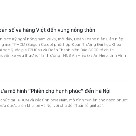
oán số và hàng Việt đến vùng nông thôn
 dịch Kỳ nghỉ hồng năm 2026, mới đây, Đoàn Thanh niên Liên hiệp
ng mại TPHCM (Saigon Co.op) phối hợp Đoàn Trường Đại học Khoa
ại học Quốc gia TPHCM) và Đoàn Thanh niên Báo SGGP tổ chức
uyến xe yêu thương” tại Trường THCS An Hiệp (xã An Hiệp, tỉnh Vĩnh
đưa mô hình “Phiên chợ hạnh phúc” đến Hà Nội
 chức tại TPHCM và các tỉnh phía Nam, mô hình “Phiên chợ hạnh phúc”
a được triển khai tại Hà Nội với chủ đề “Tuần lễ giặt xả”.