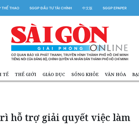
 THỂ THAO
SGGP ĐẦU TƯ TÀI CHÍNH
中文版
SGGP EPAPER
H TẾ
THẾ GIỚI
GIÁO DỤC
SỐNG KHỎE
VĂN HÓA
BẠ
rì hỗ trợ giải quyết việc làm