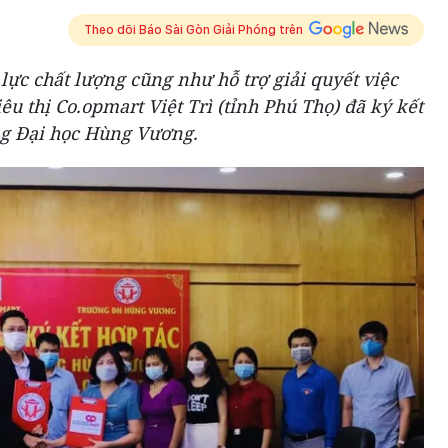
Theo dõi Báo Sài Gòn Giải Phóng trên
c chất lượng cũng như hỗ trợ giải quyết việc
êu thị Co.opmart Việt Trì (tỉnh Phú Thọ) đã ký kết
ng Đại học Hùng Vương.