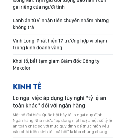
Đồng Nai: Tạm giữ đối tượng bạo hành con
gái riêng của người tình
Lãnh án tù vì nhận tiền chuyển nhầm nhưng
không trả
Vĩnh Long: Phát hiện 17 trường hợp vi phạm
trong kinh doanh vàng
Khởi tố, bắt tạm giam Giám đốc Công ty
Mekolor
KINH TẾ
Lo ngại việc áp dụng tùy nghi "tỷ lệ an
toàn khác" đối với ngân hàng
Một số đại biểu Quốc hội bày tỏ lo ngại quy định
Ngân hàng Nhà nước “áp dụng một hoặc một số tỷ lệ
an toàn khác so với mức quy định để thực hiện yêu
cầu phát triển kinh tế - xã hội” là khá chung chung.