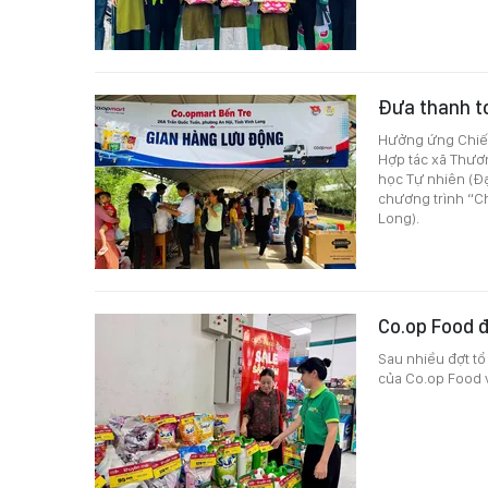
Đưa thanh t
Hưởng ứng Chiến
Hợp tác xã Thươ
học Tự nhiên (Đ
chương trình “Ch
Long).
Co.op Food 
Sau nhiều đợt tổ
của Co.op Food vừ