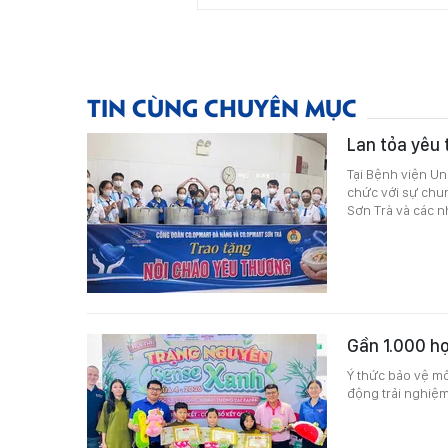
TIN CÙNG CHUYÊN MỤC
Lan tỏa yêu 
Tại Bệnh viện U
chức với sự chu
Sơn Trà và các n
Gần 1.000 họ
Ý thức bảo vệ mô
động trải nghiệm