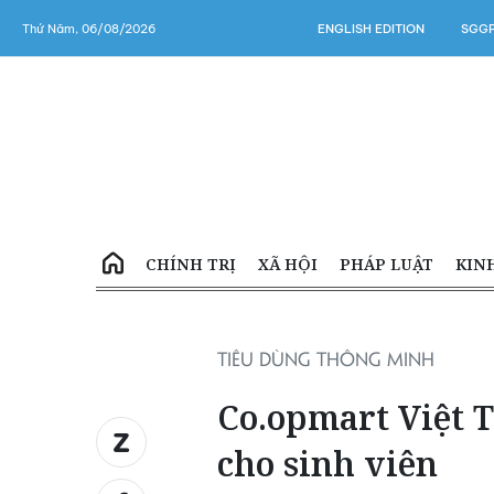
Thứ Năm, 06/08/2026
ENGLISH EDITION
SGGP
CHÍNH TRỊ
XÃ HỘI
PHÁP LUẬT
KIN
TIÊU DÙNG THÔNG MINH
Co.opmart Việt T
cho sinh viên