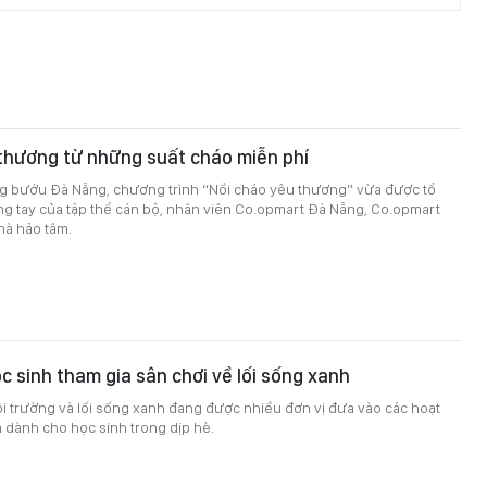
thương từ những suất cháo miễn phí
ng bướu Đà Nẵng, chương trình “Nồi cháo yêu thương” vừa được tổ
ng tay của tập thể cán bộ, nhân viên Co.opmart Đà Nẵng, Co.opmart
hà hảo tâm.
c sinh tham gia sân chơi về lối sống xanh
i trường và lối sống xanh đang được nhiều đơn vị đưa vào các hoạt
 dành cho học sinh trong dịp hè.