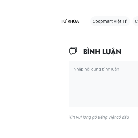
TỪ KHÓA
Coopmart Việt Trì
C
BÌNH LUẬN
Xin vui lòng gõ tiếng Việt có dấu