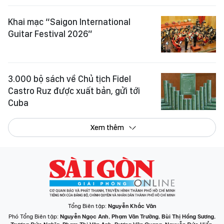
Khai mạc “Saigon International
Guitar Festival 2026”
3.000 bộ sách về Chủ tịch Fidel
Castro Ruz được xuất bản, gửi tới
Cuba
Xem thêm
Tổng Biên tập:
Nguyễn Khắc Văn
Phó Tổng Biên tập:
Nguyễn Ngọc Anh
,
Phạm Văn Trường
,
Bùi Thị Hồng Sương
,