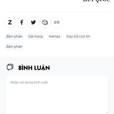
đàm phán
Dải Gaza
Hamas
trao trả con tin
đám phán
BÌNH LUẬN