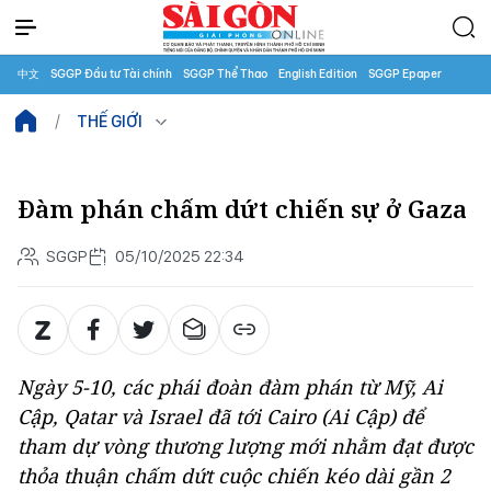
中文
SGGP Đầu tư Tài chính
SGGP Thể Thao
English Edition
SGGP Epaper
THẾ GIỚI
Đàm phán chấm dứt chiến sự ở Gaza
SGGP
05/10/2025 22:34
Ngày 5-10, các phái đoàn đàm phán từ Mỹ, Ai
Cập, Qatar và Israel đã tới Cairo (Ai Cập) để
tham dự vòng thương lượng mới nhằm đạt được
thỏa thuận chấm dứt cuộc chiến kéo dài gần 2