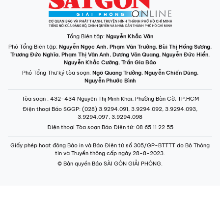
Tổng Biên tập:
Nguyễn Khắc Văn
Phó Tổng Biên tập:
Nguyễn Ngọc Anh
,
Phạm Văn Trường
,
Bùi Thị Hồng Sương
,
Trương Đức Nghĩa
,
Phạm Thị Vân Anh
,
Dương Văn Quang
,
Nguyễn Đức Hiển
,
Nguyễn Khắc Cường
,
Trần Gia Bảo
Phó Tổng Thư ký tòa soạn:
Ngô Quang Trưởng
,
Nguyễn Chiến Dũng
,
Nguyễn Phước Bình
Tòa soạn
: 432-434 Nguyễn Thị Minh Khai, Phường Bàn Cờ, TP.HCM
Điện thoại Báo SGGP
: (028) 3.9294.091, 3.9294.092, 3.9294.093,
3.9294.097, 3.9294.098
Điện thoại Tòa soạn Báo Điện tử
: 08 65 11 22 55
Giấy phép hoạt động Báo in và Báo Điện tử số 305/GP-BTTTT do Bộ Thông
tin và Truyền thông cấp ngày 28-8-2023.
© Bản quyền Báo SÀI GÒN GIẢI PHÓNG.
INFOGRAPHIC /