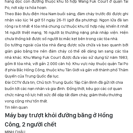
hàng dọc con đường thuộc khu tổ hợp Wang Fuk Court ở quận Tai
Po, nơi xảy ra hỏa hoạn.
Theo Báo Bưu điện Hoa Nam buổi sáng, đám cháy trước đó được ghi
nhận vào lúc 14 giờ 51 ngày 26-11 (giờ địa phương). Ngọn lửa đã lan
rộng ra ít nhất 4 tòa nhà chung cư thuộc khu tổ hợp này, khiến ít nhất
14 người thiệt mạng, 16 người bị thương nặng phải nhập viện. Hiện
chưa thống kê được số người bị mắc kẹt bên trong các tòa nhà.
Do tường ngoài của tòa nhà đang được sửa chữa và bao quanh bởi
giàn giáo bằng tre nên đám cháy có thể dễ dàng lan sang các tòa
nhà khác. Khu Wang Fuk Court được đưa vào sử dụng từ năm 1983,
gồm 8 tòa nhà, với gần 2.000 căn hộ. Khu vực này thuộc quận Tai Po
ở phía Bắc Hồng Công, thuộc khu Tân Giới và gần với thành phố Thâm
Quyến của Trung Quốc đại lục.
Đài CCTV đưa tin, Chủ tịch Trung Quốc Tập Cận Bình đã gửi lời chia
buồn tới các nạn nhân và gia đình. Đồng thời, kêu gọi các cơ quan
chức năng nỗ lực hết sức để dập tắt đám cháy, giảm thiểu thương
vong cũng như tổn thất.
Tin liên quan
Máy bay trượt khỏi đường băng ở Hồng
Công, 2 người chết
MINH CHÂU