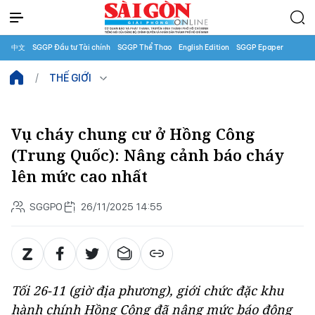
中文
SGGP Đầu tư Tài chính
SGGP Thể Thao
English Edition
SGGP Epaper
THẾ GIỚI
Vụ cháy chung cư ở Hồng Công
(Trung Quốc): Nâng cảnh báo cháy
lên mức cao nhất
SGGPO
26/11/2025 14:55
Tối 26-11 (giờ địa phương), giới chức đặc khu
hành chính Hồng Công đã nâng mức báo động