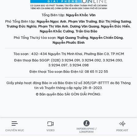
Tổng Biên tập:
Nguyễn Khắc Văn
Phó Tổng Biên tập:
Nguyễn Ngọc Anh
,
Phạm Văn Trường
,
Bùi Thị Hồng Sương
,
Trương Đức Nghĩa
,
Phạm Thị Vân Anh
,
Dương Văn Quang
,
Nguyễn Đức Hiển
,
Nguyễn Khắc Cường
,
Trần Gia Bảo
Phó Tổng Thư ký tòa soạn:
Ngô Quang Trưởng
,
Nguyễn Chiến Dũng
,
Nguyễn Phước Bình
Tòa soạn
: 432-434 Nguyễn Thị Minh Khai, Phường Bàn Cờ, TP.HCM
Điện thoại Báo SGGP
: (028) 3.9294.091, 3.9294.092, 3.9294.093,
3.9294.097, 3.9294.098
Điện thoại Tòa soạn Báo Điện tử
: 08 65 11 22 55
Giấy phép hoạt động Báo in và Báo Điện tử số 305/GP-BTTTT do Bộ Thông
tin và Truyền thông cấp ngày 28-8-2023.
© Bản quyền Báo SÀI GÒN GIẢI PHÓNG.
INFOGRAPHIC /
CHUYÊN MỤC
VIDEO
PODCAST
LONGFORM