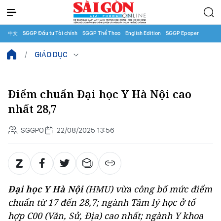
中文
SGGP Đầu tư Tài chính
SGGP Thể Thao
English Edition
SGGP Epaper
GIÁO DỤC
Điểm chuẩn Đại học Y Hà Nội cao
nhất 28,7
SGGPO
22/08/2025 13:56
Đại học Y Hà Nội
(HMU) vừa công bố mức điểm
chuẩn từ 17 đến 28,7; ngành Tâm lý học ở tổ
hợp C00 (Văn, Sử, Địa) cao nhất; ngành Y khoa