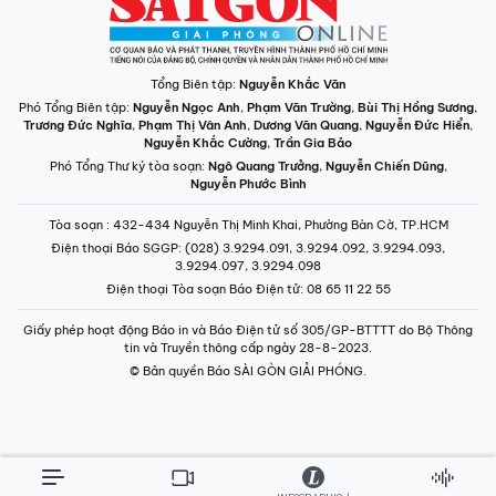
Tổng Biên tập:
Nguyễn Khắc Văn
Phó Tổng Biên tập:
Nguyễn Ngọc Anh
,
Phạm Văn Trường
,
Bùi Thị Hồng Sương
,
Trương Đức Nghĩa
,
Phạm Thị Vân Anh
,
Dương Văn Quang
,
Nguyễn Đức Hiển
,
Nguyễn Khắc Cường
,
Trần Gia Bảo
Phó Tổng Thư ký tòa soạn:
Ngô Quang Trưởng
,
Nguyễn Chiến Dũng
,
Nguyễn Phước Bình
Tòa soạn
: 432-434 Nguyễn Thị Minh Khai, Phường Bàn Cờ, TP.HCM
Điện thoại Báo SGGP
: (028) 3.9294.091, 3.9294.092, 3.9294.093,
3.9294.097, 3.9294.098
Điện thoại Tòa soạn Báo Điện tử
: 08 65 11 22 55
Giấy phép hoạt động Báo in và Báo Điện tử số 305/GP-BTTTT do Bộ Thông
tin và Truyền thông cấp ngày 28-8-2023.
© Bản quyền Báo SÀI GÒN GIẢI PHÓNG.
INFOGRAPHIC /