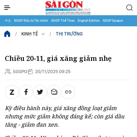
中文
SGGP Đầu tư Tài chính
SGGP Thể Thao
English Edition
SGGP Epaper
KINH TẾ
THỊ TRƯỜNG
Chiều 20-11, giá xăng giảm nhẹ
SGGPO
20/11/2025 09:25
Kỳ điều hành này, giá xăng đồng loạt giảm
nhưng mức giảm không đáng kể; còn giá dầu
tăng - giảm đan xen.