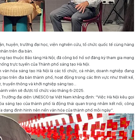
ận, huyện, trường đại học, viện nghiên cứu, tổ chức quốc tế cùng hàng
nhân trên địa bàn.
áng tạo thuộc Bảo tàng Hà Nội, đã công bố hồ sơ đăng ký tham gia mạng
thống trực tuyến của Thành phố sáng tạo Hà Nội.
 văn hóa sáng tạo Hà Nội là các tổ chức, cá nhân, doanh nghiệp đang
 tạo trên địa bàn thành phố, hoạt động trong các lĩnh vực như thiết kế,
 truyền thông và khởi nghiệp sáng tạo...
thành viên sẽ được tổ chức vào tháng 6-2025.
r, Trưởng đại diện UNESCO tại Việt Nam khẳng định: “Việc Hà Nội kêu gọi
óa sáng tạo của thành phố là động thái quan trọng nhằm kết nối, công
đa dạng định hình nên nền văn hóa của thành phố mỗi ngày”.