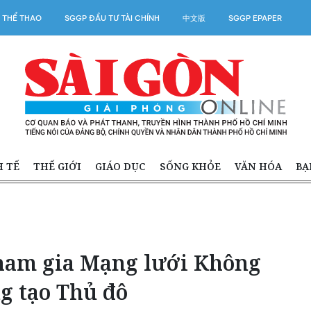
 THỂ THAO
SGGP ĐẦU TƯ TÀI CHÍNH
中文版
SGGP EPAPER
H TẾ
THẾ GIỚI
GIÁO DỤC
SỐNG KHỎE
VĂN HÓA
BẠ
tham gia Mạng lưới Không
g tạo Thủ đô