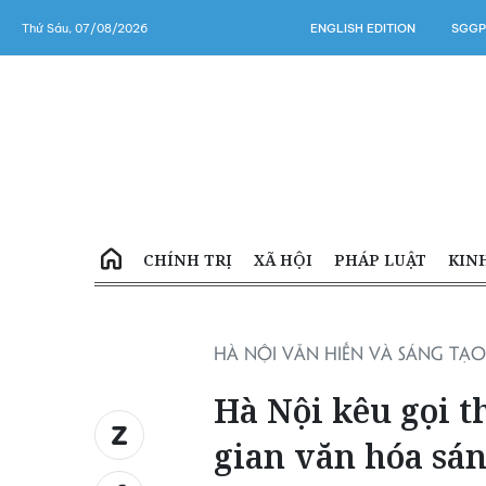
Thứ Sáu, 07/08/2026
ENGLISH EDITION
SGGP
CHÍNH TRỊ
XÃ HỘI
PHÁP LUẬT
KIN
HÀ NỘI VĂN HIẾN VÀ SÁNG TẠO
Hà Nội kêu gọi 
gian văn hóa sán