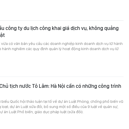
ầu công ty du lịch công khai giá dịch vụ, không quảng
hật
i vừa có văn bản yêu cầu các doanh nghiệp kinh doanh dịch vụ lữ hành
p hành nghiêm các quy định quản lý hoạt động kinh doanh dịch vụ lữ
 Chủ tịch nước Tô Lâm: Hà Nội cần có những công trình
i biểu Quốc hội thảo luận tại tổ về dự án Luật Phòng, chống phổ biến vũ
g loạt; dự án Luật sửa đổi, bổ sung một số điều của 9 luật về quân sự,
 án Luật Phổ biến, giáo dục pháp luật (sửa đổi).