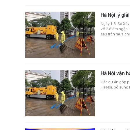
Hà Nội lý giả
Ngày 1-8, Sở Xây
về 2 điểm ngập l
sau trận mưa chi
Hà Nội vận h
Các dự án góp p
Hà Nội, bổ sung 