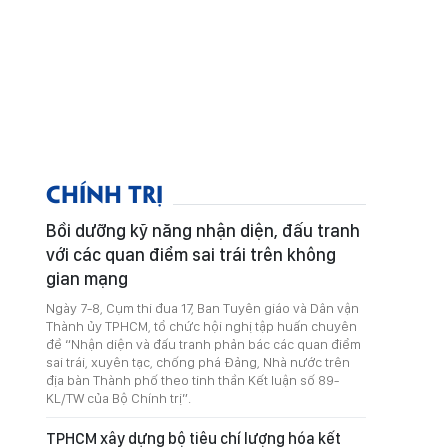
CHÍNH TRỊ
Bồi dưỡng kỹ năng nhận diện, đấu tranh
với các quan điểm sai trái trên không
gian mạng
Ngày 7-8, Cụm thi đua 17, Ban Tuyên giáo và Dân vận
Thành ủy TPHCM, tổ chức hội nghị tập huấn chuyên
đề “Nhận diện và đấu tranh phản bác các quan điểm
sai trái, xuyên tạc, chống phá Đảng, Nhà nước trên
địa bàn Thành phố theo tinh thần Kết luận số 89-
KL/TW của Bộ Chính trị”.
TPHCM xây dựng bộ tiêu chí lượng hóa kết