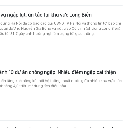
i vụ ngập lụt, ùn tắc tại khu vực Long Biên
 dựng Hà Nội đã có báo cáo gửi UBND TP Hà Nội và thông tin tới báo chí
ụt tại đường Nguyễn Gia Bồng và nút giao Cổ Linh (phường Long Biên)
ều tối 31-7, gây ảnh hưởng nghiêm trọng tới giao thông.
ành 10 dự án chống ngập: Nhiều điểm ngập cải thiện
hần tăng khả năng kết nối hệ thống thoát nước giữa nhiều khu vực của
khoảng 4,8 triệu m³ dung tích điều hòa.