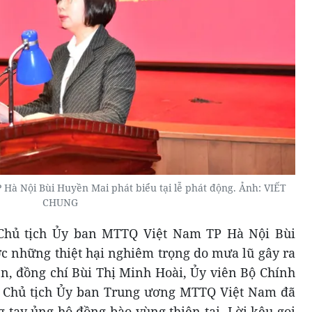
Hà Nội Bùi Huyền Mai phát biểu tại lễ phát động. Ảnh: VIẾT
CHUNG
, Chủ tịch Ủy ban MTTQ Việt Nam TP Hà Nội Bùi
 những thiệt hại nghiêm trọng do mưa lũ gây ra
n, đồng chí Bùi Thị Minh Hoài, Ủy viên Bộ Chính
g, Chủ tịch Ủy ban Trung ương MTTQ Việt Nam đã
g tay ủng hộ đồng bào vùng thiên tai. Lời kêu gọi