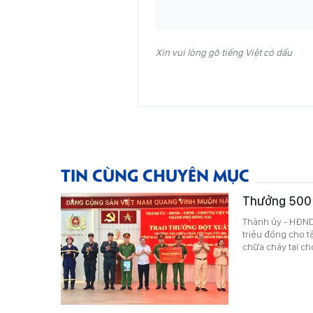
Xin vui lòng gõ tiếng Việt có dấu
TIN CÙNG CHUYÊN MỤC
Thưởng 500 t
Thành ủy - HĐND
triệu đồng cho t
chữa cháy tại ch