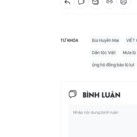
TỪ KHÓA
Bùi Huyền Mai
VIẾT
Dân tộc Việt
Mưa lũ
ủng hộ đồng bào lũ lụt
BÌNH LUẬN