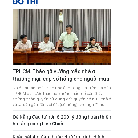
ĐÔ THỊ
TPHCM: Tháo gỡ vướng mắc nhà ở
thương mại, cấp sổ hồng cho người mua
Nhiều dự án phát triển nhà ở thương mại trên địa bàn
TPHCM đã được tháo gỡ vướng mắc, để cấp Giấy
chứng nhận quyền sử dụng đất, quyền sở hữu nhà ở
và tài sản gắn liền với đất (sổ hồng) cho người mua.
Đà Nẵng đầu tư hơn 6.200 tỷ đồng hoàn thiện
hạ tầng cảng Liên Chiểu
Khảo sát 4 dự án thuộc chương trình chỉnh