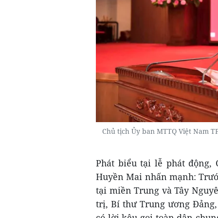
Chủ tịch Ủy ban MTTQ Việt Nam TP 
Phát biểu tại lễ phát động
Huyền Mai nhấn mạnh: Trước
tại miền Trung và Tây Nguyê
trị, Bí thư Trung ương Đản
có lời kêu gọi toàn dân chun