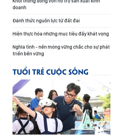
Khơi thông dòng vốn hỗ trợ sản xuất kinh
doanh
Đánh thức nguồn lực từ đất đai
Hiện thực hóa những mục tiêu đầy khát vọng
Nghĩa tình - nền móng vững chắc cho sự phát
triển bền vững
TUỔI TRẺ CUỘC SỐNG