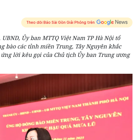
Theo dõi Báo Sài Gòn Giải Phóng trên
, UBND, Ủy ban MTTQ Việt Nam TP Hà Nội tổ
ng bào các tỉnh miền Trung, Tây Nguyên khắc
ứng lời kêu gọi của Chủ tịch Ủy ban Trung ương