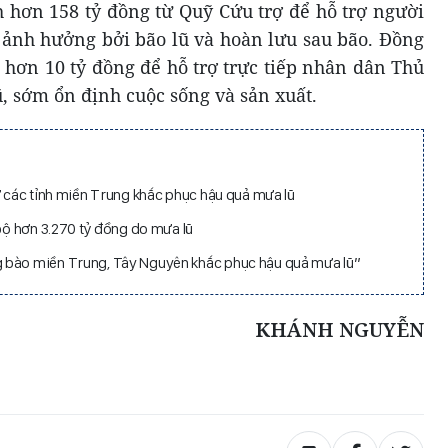
h hơn 158 tỷ đồng từ Quỹ Cứu trợ để hỗ trợ người
ị ảnh hưởng bởi bão lũ và hoàn lưu sau bão. Đồng
h hơn 10 tỷ đồng để hỗ trợ trực tiếp nhân dân Thủ
, sớm ổn định cuộc sống và sản xuất.
ợ các tỉnh miền Trung khắc phục hậu quả mưa lũ
 bộ hơn 3.270 tỷ đồng do mưa lũ
 bào miền Trung, Tây Nguyên khắc phục hậu quả mưa lũ”
KHÁNH NGUYỄN