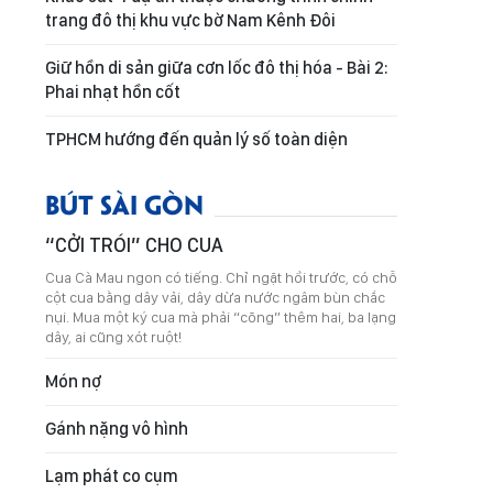
trang đô thị khu vực bờ Nam Kênh Đôi
Giữ hồn di sản giữa cơn lốc đô thị hóa - Bài 2:
Phai nhạt hồn cốt
TPHCM hướng đến quản lý số toàn diện
BÚT SÀI GÒN
“CỞI TRÓI” CHO CUA
Cua Cà Mau ngon có tiếng. Chỉ ngặt hồi trước, có chỗ
cột cua bằng dây vải, dây dừa nước ngâm bùn chắc
nụi. Mua một ký cua mà phải “cõng” thêm hai, ba lạng
dây, ai cũng xót ruột!
Món nợ
Gánh nặng vô hình
Lạm phát co cụm