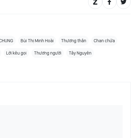
 CHUNG
Bùi Thị Minh Hoài
Thương thân
Chan chứa
Lời kêu gọi
Thương người
Tây Nguyên