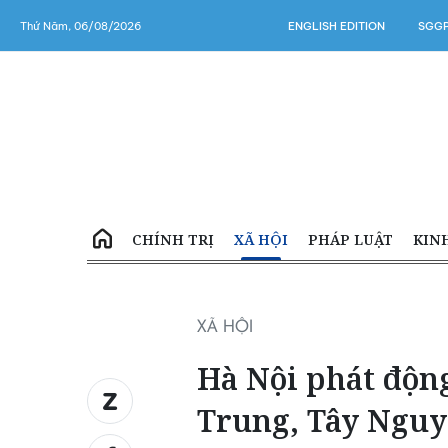
Thứ Năm, 06/08/2026
ENGLISH EDITION
SGGP
CHÍNH TRỊ
XÃ HỘI
PHÁP LUẬT
KIN
XÃ HỘI
Hà Nội phát độn
Trung, Tây Ngu