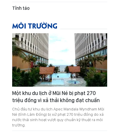
Tỉnh táo
MÔI TRƯỜNG
Một khu du lịch ở Mũi Né bị phạt 270
triệu đồng vì xả thải không đạt chuẩn
Chủ đầu tư khu du lịch Apec Mandala Wyndham Mũi
Né (tỉnh Lâm Đồng) bị xử phạt 270 triệu đồng do xả
nước thải sinh hoạt vượt quy chuẩn kỹ thuật ra môi
trường.