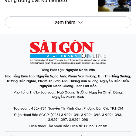
vùng động đất Kumamoto
Xem thêm
Tổng Biên tập:
Nguyễn Khắc Văn
Phó Tổng Biên tập:
Nguyễn Ngọc Anh
,
Phạm Văn Trường
,
Bùi Thị Hồng Sương
,
Trương Đức Nghĩa
,
Phạm Thị Vân Anh
,
Dương Văn Quang
,
Nguyễn Đức Hiển
,
Nguyễn Khắc Cường
,
Trần Gia Bảo
Phó Tổng Thư ký tòa soạn:
Ngô Quang Trưởng
,
Nguyễn Chiến Dũng
,
Nguyễn Phước Bình
Tòa soạn
: 432-434 Nguyễn Thị Minh Khai, Phường Bàn Cờ, TP.HCM
Điện thoại Báo SGGP
: (028) 3.9294.091, 3.9294.092, 3.9294.093,
3.9294.097, 3.9294.098
Điện thoại Tòa soạn Báo Điện tử
: 08 65 11 22 55