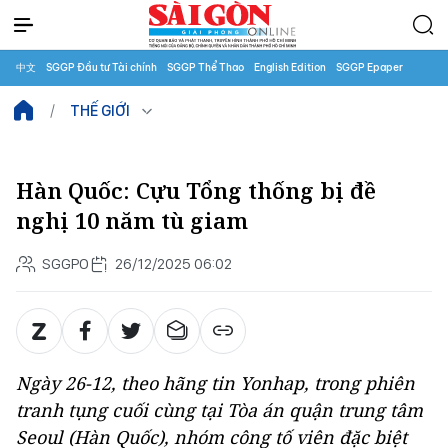
中文
SGGP Đầu tư Tài chính
SGGP Thể Thao
English Edition
SGGP Epaper
THẾ GIỚI
Hàn Quốc: Cựu Tổng thống bị đề
nghị 10 năm tù giam
SGGPO
26/12/2025 06:02
Ngày 26-12, theo hãng tin Yonhap, trong phiên
tranh tụng cuối cùng tại Tòa án quận trung tâm
Seoul (Hàn Quốc), nhóm công tố viên đặc biệt