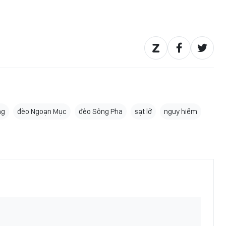
ng
đèo Ngoạn Mục
đèo Sông Pha
sạt lở
nguy hiểm