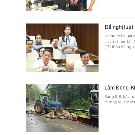
Đề nghị luật
Dù dự thảo luật 
trách nhiệm khi 
(TPHCM) đề nghị 
Lâm Đồng: Kh
Sáng 9-8, lực l
trường vụ sạt lở 