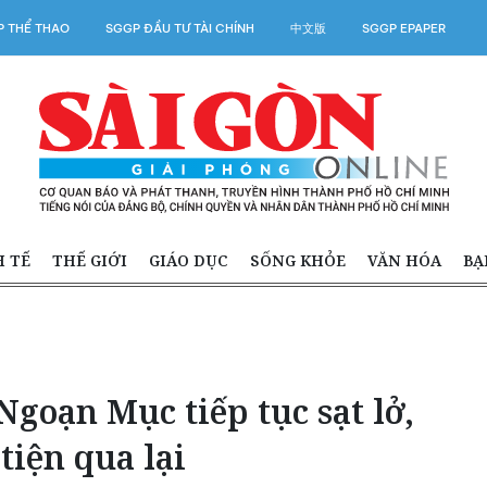
 THỂ THAO
SGGP ĐẦU TƯ TÀI CHÍNH
中文版
SGGP EPAPER
H TẾ
THẾ GIỚI
GIÁO DỤC
SỐNG KHỎE
VĂN HÓA
BẠ
goạn Mục tiếp tục sạt lở,
iện qua lại