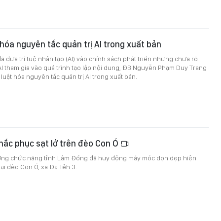
 hóa nguyên tắc quản trị AI trong xuất bản
đã đưa trí tuệ nhân tạo (AI) vào chính sách phát triển nhưng chưa rõ
AI tham gia vào quá trình tạo lập nội dung, ĐB Nguyễn Phạm Duy Trang
luật hóa nguyên tắc quản trị AI trong xuất bản.
ắc phục sạt lở trên đèo Con Ó
ượng chức năng tỉnh Lâm Đồng đã huy động máy móc dọn dẹp hiện
tại đèo Con Ó, xã Đạ Tẻh 3.