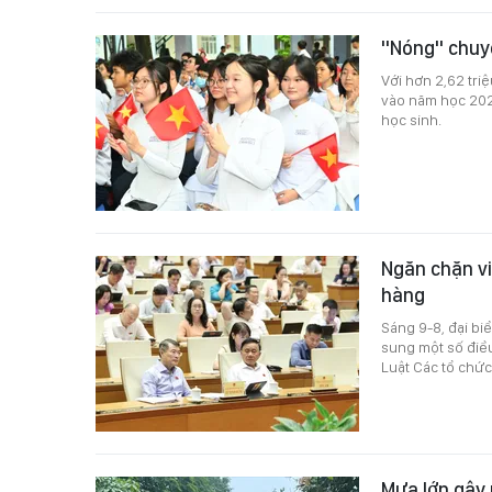
"Nóng" chuyệ
Với hơn 2,62 tri
vào năm học 2026
học sinh.
Ngăn chặn vi
hàng
Sáng 9-8, đại bi
sung một số điề
Luật Các tổ chức
Mưa lớn gây 