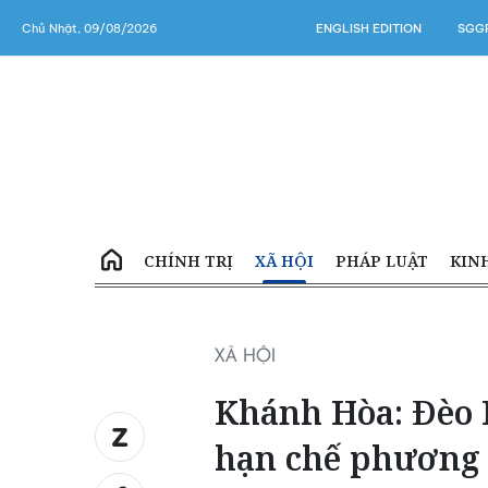
Chủ Nhật, 09/08/2026
ENGLISH EDITION
SGGP
CHÍNH TRỊ
XÃ HỘI
PHÁP LUẬT
KIN
XÃ HỘI
Khánh Hòa: Đèo N
hạn chế phương t