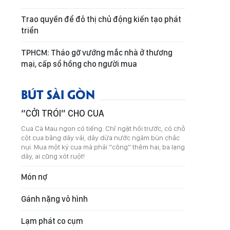
Trao quyền để đô thị chủ động kiến tạo phát
triển
TPHCM: Tháo gỡ vướng mắc nhà ở thương
mại, cấp sổ hồng cho người mua
BÚT SÀI GÒN
“CỞI TRÓI” CHO CUA
Cua Cà Mau ngon có tiếng. Chỉ ngặt hồi trước, có chỗ
cột cua bằng dây vải, dây dừa nước ngâm bùn chắc
nụi. Mua một ký cua mà phải “cõng” thêm hai, ba lạng
dây, ai cũng xót ruột!
Món nợ
Gánh nặng vô hình
Lạm phát co cụm