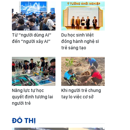
Từ “người dùng AI”
Du học sinh Việt
đến “người xây AI”
đồng hành nghệ sĩ
trẻ sáng tạo
Năng lực tự học
Khi người trẻ chung
quyết định tương lai
tay lo việc cơ sở
người trẻ
ĐÔ THỊ