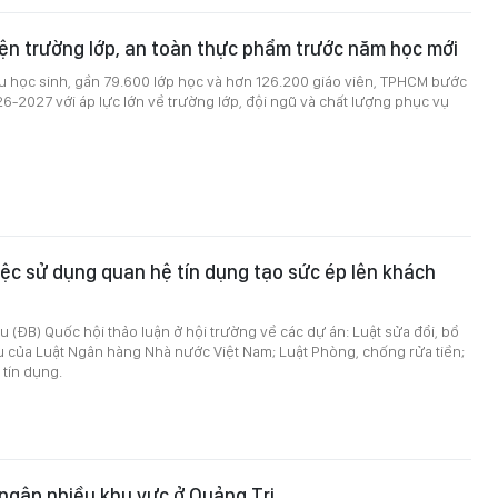
n trường lớp, an toàn thực phẩm trước năm học mới
ệu học sinh, gần 79.600 lớp học và hơn 126.200 giáo viên, TPHCM bước
-2027 với áp lực lớn về trường lớp, đội ngũ và chất lượng phục vụ
ệc sử dụng quan hệ tín dụng tạo sức ép lên khách
ểu (ĐB) Quốc hội thảo luận ở hội trường về các dự án: Luật sửa đổi, bổ
u của Luật Ngân hàng Nhà nước Việt Nam; Luật Phòng, chống rửa tiền;
 tín dụng.
ngập nhiều khu vực ở Quảng Trị