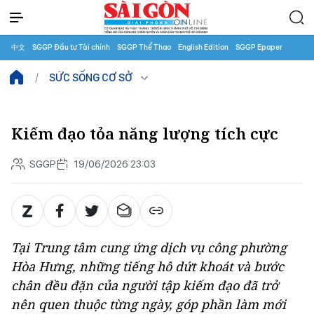
中文
SGGP Đầu tư Tài chính
SGGP Thể Thao
English Edition
SGGP Epaper
SỨC SỐNG CƠ SỞ
Kiếm đạo tỏa năng lượng tích cực
SGGP
19/06/2026 23:03
Tại Trung tâm cung ứng dịch vụ công phường
Hòa Hưng, những tiếng hô dứt khoát và bước
chân đều đặn của người tập kiếm đạo đã trở
nên quen thuộc từng ngày, góp phần làm mới