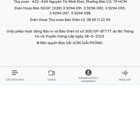
Tòa soạn
: 432-434 Nguyễn Thị Minh Khai, Phường Bàn Cờ, TP.HCM
Điện thoại Báo SGGP
: (028) 3.9294.091, 3.9294.092, 3.9294.093,
3.9294.097, 3.9294.098
Điện thoại Tòa soạn Báo Điện tử
: 08 65 11 22 55
Giấy phép hoạt động Báo in và Báo Điện tử số 305/GP-BTTTT do Bộ Thông
tin và Truyền thông cấp ngày 28-8-2023.
© Bản quyền Báo SÀI GÒN GIẢI PHÓNG.
INFOGRAPHIC /
CHUYÊN MỤC
VIDEO
PODCAST
LONGFORM