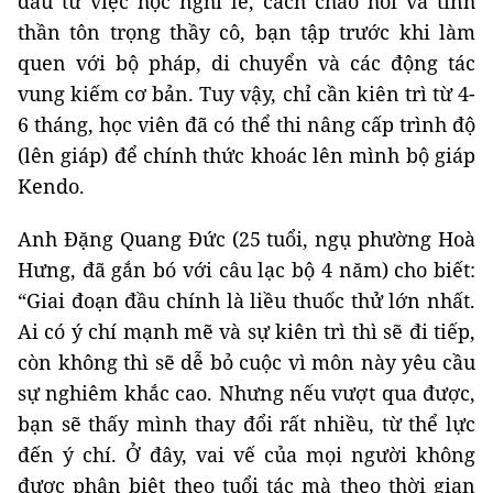
đầu từ việc học nghi lễ, cách chào hỏi và tinh
thần tôn trọng thầy cô, bạn tập trước khi làm
quen với bộ pháp, di chuyển và các động tác
vung kiếm cơ bản. Tuy vậy, chỉ cần kiên trì từ 4-
6 tháng, học viên đã có thể thi nâng cấp trình độ
(lên giáp) để chính thức khoác lên mình bộ giáp
Kendo.
Anh Đặng Quang Đức (25 tuổi, ngụ phường Hoà
Hưng, đã gắn bó với câu lạc bộ 4 năm) cho biết:
“Giai đoạn đầu chính là liều thuốc thử lớn nhất.
Ai có ý chí mạnh mẽ và sự kiên trì thì sẽ đi tiếp,
còn không thì sẽ dễ bỏ cuộc vì môn này yêu cầu
sự nghiêm khắc cao. Nhưng nếu vượt qua được,
bạn sẽ thấy mình thay đổi rất nhiều, từ thể lực
đến ý chí. Ở đây, vai vế của mọi người không
được phân biệt theo tuổi tác mà theo thời gian