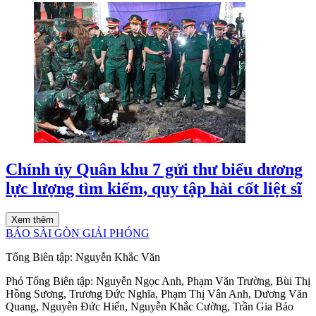
Chính ủy Quân khu 7 gửi thư biểu dương
lực lượng tìm kiếm, quy tập hài cốt liệt sĩ
Xem thêm
BÁO SÀI GÒN GIẢI PHÓNG
Tổng Biên tập:
Nguyễn Khắc Văn
Phó Tổng Biên tập:
Nguyễn Ngọc Anh
,
Phạm Văn Trường
,
Bùi Thị
Hồng Sương
,
Trương Đức Nghĩa
,
Phạm Thị Vân Anh
,
Dương Văn
Quang
,
Nguyễn Đức Hiển
,
Nguyễn Khắc Cường
,
Trần Gia Bảo