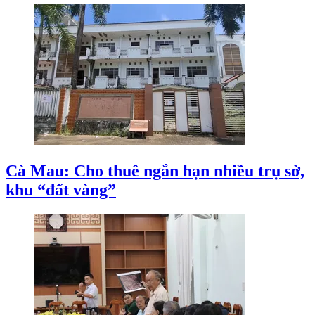
Cà Mau: Cho thuê ngắn hạn nhiều trụ sở,
khu “đất vàng”