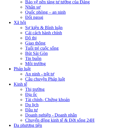
Bảo vệ nền tảng tư tưởng của Đảng
Nhân sự
Quốc phòng – an ninh
Đối ngoại
Xã hội
Sự kiện & Bình luận
Cải cách hành chính
Đô thị
Giao thông
Tuổi trẻ cuộc sống
Bút Sài Gòn
Tin buồn
Môi trường
Pháp luật
An ninh - trật tự
Câu chuyện Pháp luật
Kinh tế
Thị trường
Địa ốc
Tài chính- Chứng khoán
Du lịch
Đầu tư
Doanh nghiệp - Doanh nhân
Chuyển động kinh tế & Đời sống 24H
Đa phương tiện