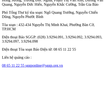
Hồng Sương
,
Trương Đức Nghĩa
,
Phạm Thị Vân Anh
,
Dương Văn
Quang
,
Nguyễn Đức Hiển
,
Nguyễn Khắc Cường
,
Trần Gia Bảo
Phó Tổng Thư ký tòa soạn:
Ngô Quang Trưởng
,
Nguyễn Chiến
Dũng
,
Nguyễn Phước Bình
Tòa soạn : 432-434 Nguyễn Thị Minh Khai, Phường Bàn Cờ,
TP.HCM
Điện thoại Báo SGGP: (028) 3.9294.091, 3.9294.092, 3.9294.093,
3.9294.097, 3.9294.098
Điện thoại Tòa soạn Báo Điện tử: 08 65 11 22 55
Liên hệ quảng cáo :
08 65 11 22 55
sggponline@sggp.org.vn