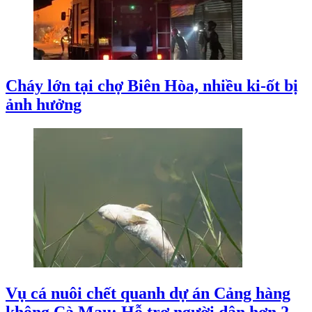
Cháy lớn tại chợ Biên Hòa, nhiều ki-ốt bị
ảnh hưởng
Vụ cá nuôi chết quanh dự án Cảng hàng