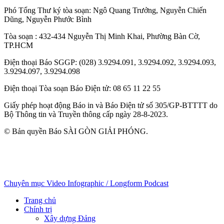
Phó Tổng Thư ký tòa soạn:
Ngô Quang Trưởng
,
Nguyễn Chiến
Dũng
,
Nguyễn Phước Bình
Tòa soạn
: 432-434 Nguyễn Thị Minh Khai, Phường Bàn Cờ,
TP.HCM
Điện thoại Báo SGGP
: (028) 3.9294.091, 3.9294.092, 3.9294.093,
3.9294.097, 3.9294.098
Điện thoại Tòa soạn Báo Điện tử
: 08 65 11 22 55
Giấy phép hoạt động Báo in và Báo Điện tử số 305/GP-BTTTT do
Bộ Thông tin và Truyền thông cấp ngày 28-8-2023.
© Bản quyền Báo SÀI GÒN GIẢI PHÓNG.
Chuyên mục
Video
Infographic / Longform
Podcast
Trang chủ
Chính trị
Xây dựng Đảng