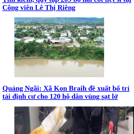
Công viên Lê Thị Riêng
Quảng Ngãi: Xã Kon Braih đề xuất bố trí
tái định cư cho 120 hộ dân vùng sạt lở