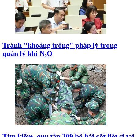
Tránh "khoảng trống" pháp lý trong
quản lý khí N₂O
Tìm kiếm, quy tập 209 bộ hài cốt liệt sĩ tại