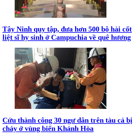
Tây Ninh quy tập, đưa hơn 500 bộ hài cốt
liệt sĩ hy sinh ở Campuchia về quê hương
Cứu thành công 30 ngư dân trên tàu cá bị
cháy ở vùng biển Khánh Hòa