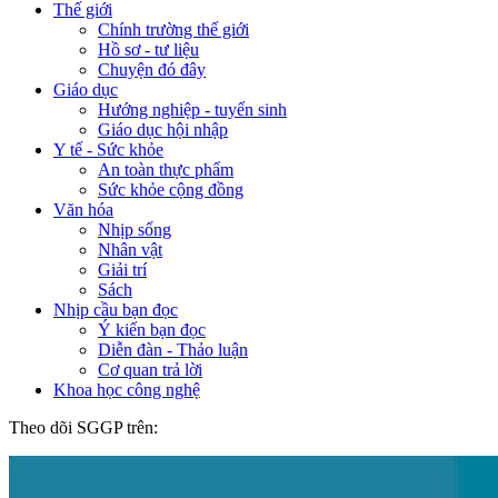
Thế giới
Chính trường thế giới
Hồ sơ - tư liệu
Chuyện đó đây
Giáo dục
Hướng nghiệp - tuyển sinh
Giáo dục hội nhập
Y tế - Sức khỏe
An toàn thực phẩm
Sức khỏe cộng đồng
Văn hóa
Nhịp sống
Nhân vật
Giải trí
Sách
Nhịp cầu bạn đọc
Ý kiến bạn đọc
Diễn đàn - Thảo luận
Cơ quan trả lời
Khoa học công nghệ
Theo dõi SGGP trên: