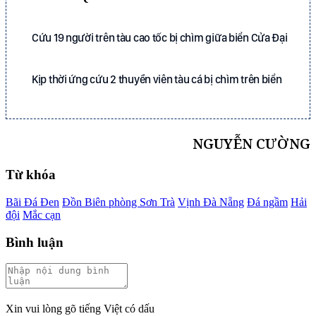
Cứu 19 người trên tàu cao tốc bị chìm giữa biển Cửa Đại
Kịp thời ứng cứu 2 thuyền viên tàu cá bị chìm trên biển
NGUYỄN CƯỜNG
Từ khóa
Bãi Đá Đen
Đồn Biên phòng Sơn Trà
Vịnh Đà Nẵng
Đá ngầm
Hải
đội
Mắc cạn
Bình luận
Xin vui lòng gõ tiếng Việt có dấu