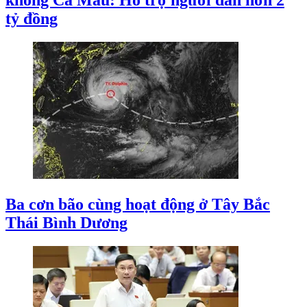
không Cà Mau: Hỗ trợ người dân hơn 2
tỷ đồng
Ba cơn bão cùng hoạt động ở Tây Bắc
Thái Bình Dương