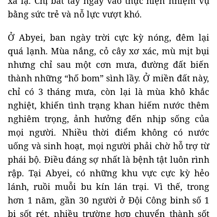
xa lạ. Chị bắt tay ngay vào thực hiện nhiệm vụ
bằng sức trẻ và nỗ lực vượt khó.
Ở Abyei, ban ngày trời cực kỳ nóng, đêm lại
quá lạnh. Mùa nắng, cỏ cây xơ xác, mù mịt bụi
nhưng chỉ sau một cơn mưa, đường đất biến
thành những “hố bom” sình lầy. Ở miền đất này,
chỉ có 3 tháng mưa, còn lại là mùa khô khắc
nghiệt, khiến tình trạng khan hiếm nước thêm
nghiêm trọng, ảnh hưởng đến nhịp sống của
mọi người. Nhiều thời điểm không có nước
uống và sinh hoạt, mọi người phải chờ hỗ trợ từ
phái bộ. Điều đáng sợ nhất là bệnh tật luôn rình
rập. Tại Abyei, có những khu vực cực kỳ hẻo
lánh, ruồi muỗi bu kín lán trại. Vì thế, trong
hơn 1 năm, gần 30 người ở Đội Công binh số 1
bị sốt rét, nhiều trường hợp chuyển thành sốt