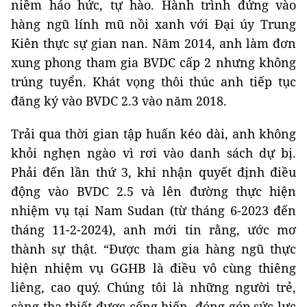
niềm háo hức, tự hào. Hành trình đứng vào
hàng ngũ lính mũ nồi xanh với Đại úy Trung
Kiên thực sự gian nan. Năm 2014, anh làm đơn
xung phong tham gia BVDC cấp 2 nhưng không
trúng tuyển. Khát vọng thôi thúc anh tiếp tục
đăng ký vào BVDC 2.3 vào năm 2018.
Trải qua thời gian tập huấn kéo dài, anh không
khỏi nghẹn ngào vì rơi vào danh sách dự bị.
Phải đến lần thứ 3, khi nhận quyết định điều
động vào BVDC 2.5 và lên đường thực hiện
nhiệm vụ tại Nam Sudan (từ tháng 6-2023 đến
tháng 11-2-2024), anh mới tin rằng, ước mơ
thành sự thật. “Được tham gia hàng ngũ thực
hiện nhiệm vụ GGHB là điều vô cùng thiêng
liêng, cao quý. Chúng tôi là những người trẻ,
càng tha thiết được cống hiến, đóng góp sức lực