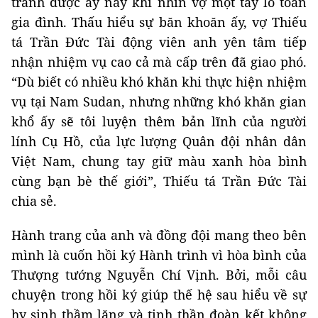
tránh được áy náy khi nhìn vợ một tay lo toan
gia đình. Thấu hiểu sự băn khoăn ấy, vợ Thiếu
tá Trần Đức Tài động viên anh yên tâm tiếp
nhận nhiệm vụ cao cả mà cấp trên đã giao phó.
“Dù biết có nhiều khó khăn khi thực hiện nhiệm
vụ tại Nam Sudan, nhưng những khó khăn gian
khổ ấy sẽ tôi luyện thêm bản lĩnh của người
lính Cụ Hồ, của lực lượng Quân đội nhân dân
Việt Nam, chung tay giữ màu xanh hòa bình
cùng bạn bè thế giới”, Thiếu tá Trần Đức Tài
chia sẻ.
Hành trang của anh và đồng đội mang theo bên
mình là cuốn hồi ký Hành trình vì hòa bình của
Thượng tướng Nguyễn Chí Vịnh. Bởi, mỗi câu
chuyện trong hồi ký giúp thế hệ sau hiểu về sự
hy sinh thầm lặng và tinh thần đoàn kết không