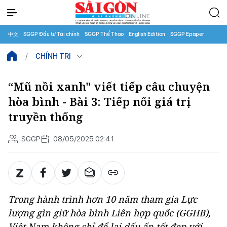
中文
SGGP Đầu tư Tài chính
SGGP Thể Thao
English Edition
SGGP Epaper
CHÍNH TRỊ
“Mũ nồi xanh" viết tiếp câu chuyện
hòa bình - Bài 3: Tiếp nối giá trị
truyền thống
SGGP
08/05/2025 02:41
Trong hành trình hơn 10 năm tham gia Lực
lượng gìn giữ hòa bình Liên hợp quốc (GGHB),
Việt Nam không chỉ để lại dấu ấn tốt đẹp với