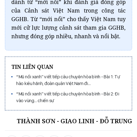
dành từ “mới nổi” khi đánh giá đóng góp
của Cảnh sát Việt Nam trong công tác
GGHB. Từ “mới nổi” cho thấy Việt Nam tuy
mới cử lực lượng cảnh sát tham gia GGHB,
nhưng đóng góp nhiều, nhanh và nổi bật.
TIN LIÊN QUAN
“Mũ nồi xanh" viết tiếp câu chuyện hòa bình - Bài 1: Tự
hào kiêu hãnh, đoàn quân Việt Nam đi…
“Mũ nồi xanh" viết tiếp câu chuyện hòa bình - Bài 2: Đi
vào vùng… chiến sự
THÀNH SƠN - GIAO LINH - ĐỖ TRUNG