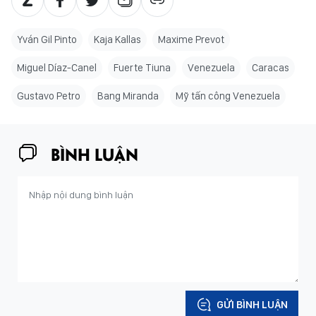
Yván Gil Pinto
Kaja Kallas
Maxime Prevot
Miguel Díaz-Canel
Fuerte Tiuna
Venezuela
Caracas
Gustavo Petro
Bang Miranda
Mỹ tấn công Venezuela
BÌNH LUẬN
GỬI BÌNH LUẬN