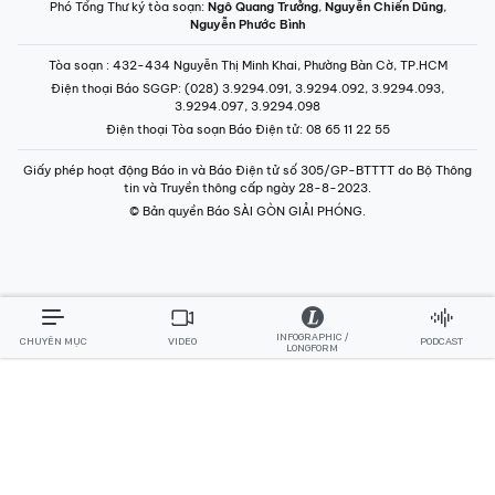
Phó Tổng Thư ký tòa soạn:
Ngô Quang Trưởng
,
Nguyễn Chiến Dũng
,
Nguyễn Phước Bình
Tòa soạn
: 432-434 Nguyễn Thị Minh Khai, Phường Bàn Cờ, TP.HCM
Điện thoại Báo SGGP
: (028) 3.9294.091, 3.9294.092, 3.9294.093,
3.9294.097, 3.9294.098
Điện thoại Tòa soạn Báo Điện tử
: 08 65 11 22 55
Giấy phép hoạt động Báo in và Báo Điện tử số 305/GP-BTTTT do Bộ Thông
tin và Truyền thông cấp ngày 28-8-2023.
© Bản quyền Báo SÀI GÒN GIẢI PHÓNG.
INFOGRAPHIC /
CHUYÊN MỤC
VIDEO
PODCAST
LONGFORM