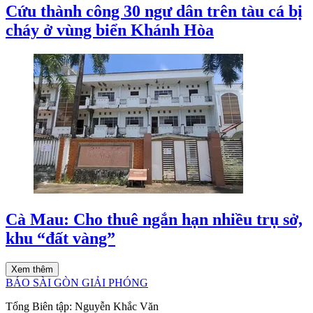
Cứu thành công 30 ngư dân trên tàu cá bị
cháy ở vùng biển Khánh Hòa
Cà Mau: Cho thuê ngắn hạn nhiều trụ sở,
khu “đất vàng”
Xem thêm
BÁO SÀI GÒN GIẢI PHÓNG
Tổng Biên tập:
Nguyễn Khắc Văn