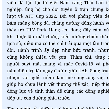
viên đã lặn lội từ Việt Nam sang Thái Lan t
nghiệp, ủng hộ cho đội tuyển ở trận chung k
lượt về AFF Cup 2022. Đối với phóng viên đ
bám mảng bóng đá, chặng đường đồng hành v
thầy trò HLV Park Hang-seo đong đầy cảm xú
khi được tận mắt chứng kiến những chiến thắ
lịch sử, điều mà có thể chỉ trải qua một lần tro
đời. Hành trình ấy đẹp như bức tranh, như
cũng không thiếu vết gợn. Thậm chí, từng 
người suýt mất mạng vì mắc Covid-19 và ph
nằm điều trị dài ngày ở xứ người UAE. Song trá
nhiệm với nghề, niềm đam mê cùng công việc 
giúp họ chữa lành vết thương thể xác, tiếp th
động lực về tinh thần để cùng các đồng nghi
tiếp tục con đường phía trước.
Tác nghiệp ở những sự kiện như SEA Game