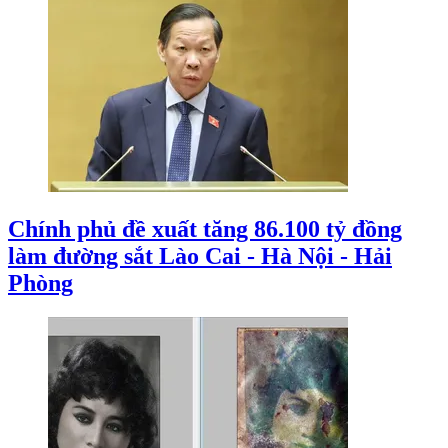
Chính phủ đề xuất tăng 86.100 tỷ đồng
làm đường sắt Lào Cai - Hà Nội - Hải
Phòng