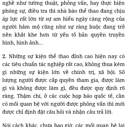
nghề như tường thuật, phỏng vấn, hay thực hiện
phóng sự, điều tra thì nhà báo thể thao đang chịu
áp lực rất lớn từ sự am hiểu ngày càng rộng của
người hâm mộ cũng như sự ràng buộc đang trở
nên khắt khe hơn từ yếu tố bản quyền truyền
hình, hình ảnh…
2.
Những sự kiện thể thao đỉnh cao hiện nay có
các tiêu chuẩn tác nghiệp rất cao, không thua kém
gì những sự kiện lớn về chính trị, xã hội. Số
lượng người được cấp quyền tham gia, được làm
gì và không được làm gì, đều được quy định rõ
ràng. Thậm chí, ở các cuộc họp báo quốc tế, cần
có mối quan hệ với người được phỏng vấn thì mới
được chỉ định đặt câu hỏi và nhận câu trả lời.
Nói cách khác, chưa bao giờ, các mối quan hệ lại