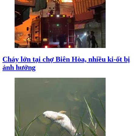
Cháy lớn tại chợ Biên Hòa, nhiều ki-ốt bị
ảnh hưởng