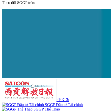
Theo dõi SGGP trên:
中文版
SGGP Đầu tư Tài chính
SGGP Thể Thao