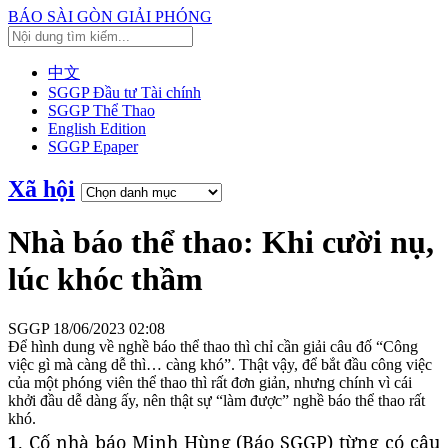
BÁO SÀI GÒN GIẢI PHÓNG
中文
SGGP Đầu tư Tài chính
SGGP Thể Thao
English Edition
SGGP Epaper
Xã hội
Nhà báo thể thao: Khi cười nụ,
lúc khóc thầm
SGGP
18/06/2023 02:08
Để hình dung về nghề báo thể thao thì chỉ cần giải câu đố “Công
việc gì mà càng dễ thì… càng khó”. Thật vậy, để bắt đầu công việc
của một phóng viên thể thao thì rất đơn giản, nhưng chính vì cái
khởi đầu dễ dàng ấy, nên thật sự “làm được” nghề báo thể thao rất
khó.
1
. Cố nhà báo Minh Hùng (Báo SGGP) từng có câu