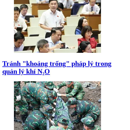
Tránh "khoảng trống" pháp lý trong
quản lý khí N₂O