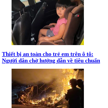
Thiết bị an toàn cho trẻ em trên ô tô:
Người dân chờ hướng dẫn về tiêu chuẩn