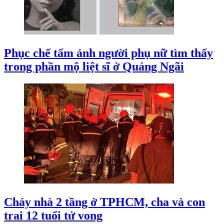
Phục chế tấm ảnh người phụ nữ tìm thấy
trong phần mộ liệt sĩ ở Quảng Ngãi
Cháy nhà 2 tầng ở TPHCM, cha và con
trai 12 tuổi tử vong