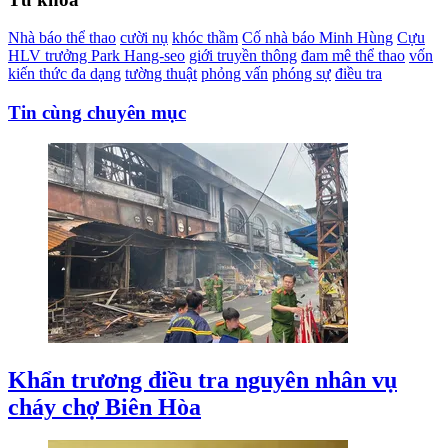
Nhà báo thể thao
cười nụ
khóc thầm
Cố nhà báo Minh Hùng
Cựu
HLV trưởng Park Hang-seo
giới truyền thông
đam mê thể thao
vốn
kiến thức đa dạng
tường thuật
phỏng vấn
phóng sự
điều tra
Tin cùng chuyên mục
Khẩn trương điều tra nguyên nhân vụ
cháy chợ Biên Hòa