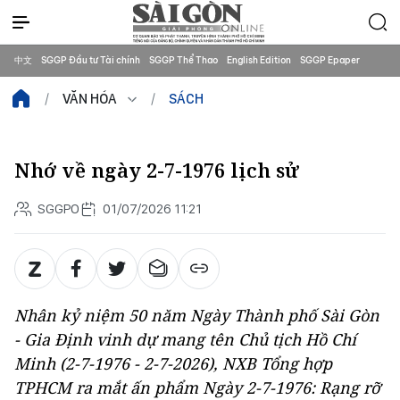
中文
SGGP Đầu tư Tài chính
SGGP Thể Thao
English Edition
SGGP Epaper
VĂN HÓA
SÁCH
Nhớ về ngày 2-7-1976 lịch sử
SGGPO
01/07/2026 11:21
Nhân kỷ niệm 50 năm Ngày Thành phố Sài Gòn
- Gia Định vinh dự mang tên Chủ tịch Hồ Chí
Minh (2-7-1976 - 2-7-2026), NXB Tổng hợp
TPHCM ra mắt ấn phẩm
Ngày 2-7-1976: Rạng rỡ