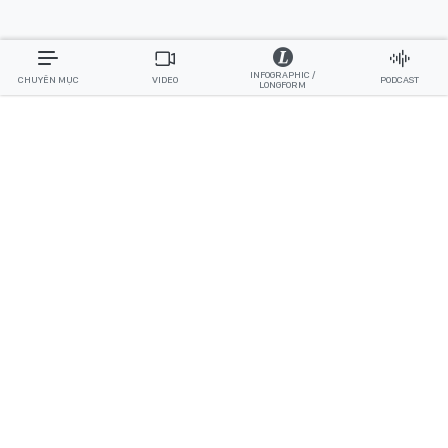
INFOGRAPHIC /
CHUYÊN MỤC
VIDEO
PODCAST
LONGFORM