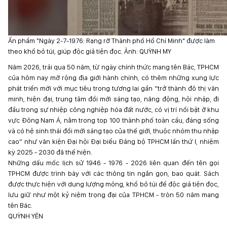
Ấn phẩm "Ngày 2-7-1976: Rạng rỡ Thành phố Hồ Chí Minh" được làm
theo khổ bỏ túi, giúp độc giả tiện đọc. Ảnh: QUỲNH MY
Năm 2026, trải qua 50 năm, từ ngày chính thức mang tên Bác, TPHCM
của hôm nay mở rộng địa giới hành chính, có thêm những xung lực
phát triển mới với mục tiêu trong tương lai gần “trở thành đô thị văn
minh, hiện đại, trung tâm đổi mới sáng tạo, năng động, hội nhập, đi
đầu trong sự nhiệp công nghiệp hóa đất nước, có vị trí nổi bật ở khu
vực Đông Nam Á, nằm trong top 100 thành phố toàn cầu, đáng sống
và có hệ sinh thái đổi mới sáng tạo của thế giới, thuộc nhóm thu nhập
cao” như văn kiện Đại hội Đại biểu Đảng bộ TPHCM lần thứ I, nhiệm
kỳ 2025 - 2030 đã thể hiện.
Những dấu mốc lịch sử 1946 - 1976 - 2026 liên quan đến tên gọi
TPHCM được trình bày với các thông tin ngắn gọn, bao quát. Sách
được thực hiện với dung lượng mỏng, khổ bỏ túi để độc giả tiện đọc,
lưu giữ như một kỷ niệm trọng đại của TPHCM - tròn 50 năm mang
tên Bác.
QUỲNH YÊN