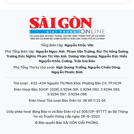
Tổng Biên tập:
Nguyễn Khắc Văn
Phó Tổng Biên tập:
Nguyễn Ngọc Anh
,
Phạm Văn Trường
,
Bùi Thị Hồng Sương
,
Trương Đức Nghĩa
,
Phạm Thị Vân Anh
,
Dương Văn Quang
,
Nguyễn Đức Hiển
,
Nguyễn Khắc Cường
,
Trần Gia Bảo
Phó Tổng Thư ký tòa soạn:
Ngô Quang Trưởng
,
Nguyễn Chiến Dũng
,
Nguyễn Phước Bình
Tòa soạn
: 432-434 Nguyễn Thị Minh Khai, Phường Bàn Cờ, TP.HCM
Điện thoại Báo SGGP
: (028) 3.9294.091, 3.9294.092, 3.9294.093,
3.9294.097, 3.9294.098
Điện thoại Tòa soạn Báo Điện tử
: 08 65 11 22 55
Giấy phép hoạt động Báo in và Báo Điện tử số 305/GP-BTTTT do Bộ Thông
tin và Truyền thông cấp ngày 28-8-2023.
© Bản quyền Báo SÀI GÒN GIẢI PHÓNG.