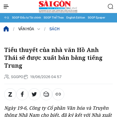
中文
SGGP Đầu tư Tài chính
SGGP Thể Thao
English Edition
SGGP Epaper
VĂN HÓA
SÁCH
Tiểu thuyết của nhà văn Hồ Anh
Thái sẽ được xuất bản bằng tiếng
Trung
SGGPO
19/06/2026 04:57
Ngày 19-6, Công ty Cổ phần Văn hóa và Truyền
thông Nhã Nam cho biết, đã ký kết với Nhà xuất