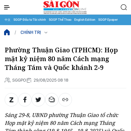
中文
SGGP Đầu tư Tài chính
SGGP Thể Thao
English Edition
SGGP Epaper
CHÍNH TRỊ
Phường Thuận Giao (TPHCM): Họp
mặt kỷ niệm 80 năm Cách mạng
Tháng Tám và Quốc khánh 2-9
SGGPO
29/08/2025 08:18
Sáng 29-8, UBND phường Thuận Giao tổ chức
Họp mặt kỷ niệm 80 năm Cách mạng Tháng
Tám thành công (19-8-1945 - 19-8-2025) và Quốc