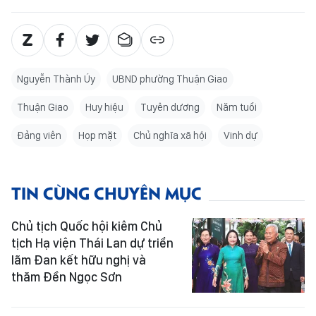
Nguyễn Thành Úy
UBND phường Thuận Giao
Thuận Giao
Huy hiệu
Tuyên dương
Năm tuổi
Đảng viên
Họp mặt
Chủ nghĩa xã hội
Vinh dự
TIN CÙNG CHUYÊN MỤC
Chủ tịch Quốc hội kiêm Chủ
tịch Hạ viện Thái Lan dự triển
lãm Đan kết hữu nghị và
thăm Đền Ngọc Sơn