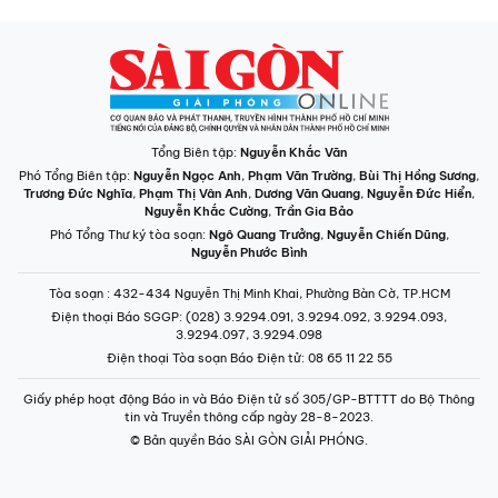
Tổng Biên tập:
Nguyễn Khắc Văn
Phó Tổng Biên tập:
Nguyễn Ngọc Anh
,
Phạm Văn Trường
,
Bùi Thị Hồng Sương
,
Trương Đức Nghĩa
,
Phạm Thị Vân Anh
,
Dương Văn Quang
,
Nguyễn Đức Hiển
,
Nguyễn Khắc Cường
,
Trần Gia Bảo
Phó Tổng Thư ký tòa soạn:
Ngô Quang Trưởng
,
Nguyễn Chiến Dũng
,
Nguyễn Phước Bình
Tòa soạn
: 432-434 Nguyễn Thị Minh Khai, Phường Bàn Cờ, TP.HCM
Điện thoại Báo SGGP
: (028) 3.9294.091, 3.9294.092, 3.9294.093,
3.9294.097, 3.9294.098
Điện thoại Tòa soạn Báo Điện tử
: 08 65 11 22 55
Giấy phép hoạt động Báo in và Báo Điện tử số 305/GP-BTTTT do Bộ Thông
tin và Truyền thông cấp ngày 28-8-2023.
© Bản quyền Báo SÀI GÒN GIẢI PHÓNG.