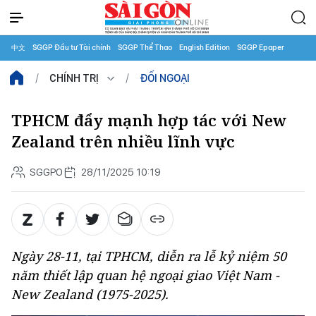
中文
SGGP Đầu tư Tài chính
SGGP Thể Thao
English Edition
SGGP Epaper
CHÍNH TRỊ
ĐỐI NGOẠI
TPHCM đẩy mạnh hợp tác với New
Zealand trên nhiều lĩnh vực
SGGPO
28/11/2025 10:19
Ngày 28-11, tại TPHCM, diễn ra lễ kỷ niệm 50
năm thiết lập quan hệ ngoại giao Việt Nam -
New Zealand (1975-2025).