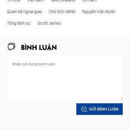
TPHCM
Việt Nam
New Zealand
50 năm
Quan hệ ngoại giao
Chủ tịch UBND
Nguyễn Văn Được
Tổng lãnh sự
Scott James
BÌNH LUẬN
GỬI BÌNH LUẬN