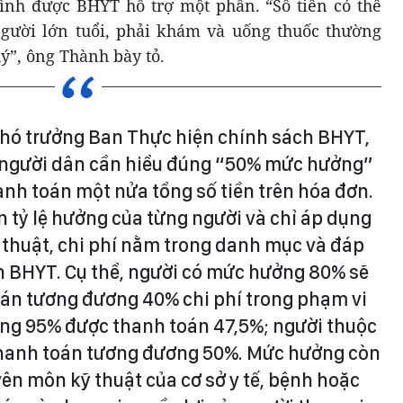
ình được BHYT hỗ trợ một phần. “Số tiền có thể
gười lớn tuổi, phải khám và uống thuốc thường
uý”, ông Thành bày tỏ.
hó trưởng Ban Thực hiện chính sách BHYT,
 người dân cần hiểu đúng “50% mức hưởng”
nh toán một nửa tổng số tiền trên hóa đơn.
ên tỷ lệ hưởng của từng người và chỉ áp dụng
ỹ thuật, chi phí nằm trong danh mục và đáp
n BHYT. Cụ thể, người có mức hưởng 80% sẽ
án tương đương 40% chi phí trong phạm vi
ng 95% được thanh toán 47,5%; người thuộc
anh toán tương đương 50%. Mức hưởng còn
ên môn kỹ thuật của cơ sở y tế, bệnh hoặc