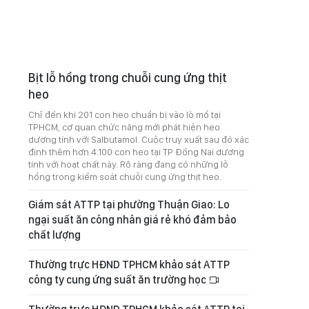
Bịt lỗ hổng trong chuỗi cung ứng thịt
heo
Chỉ đến khi 201 con heo chuẩn bị vào lò mổ tại
TPHCM, cơ quan chức năng mới phát hiện heo
dương tính với Salbutamol. Cuộc truy xuất sau đó xác
định thêm hơn 4.100 con heo tại TP Đồng Nai dương
tính với hoạt chất này. Rõ ràng đang có những lỗ
hổng trong kiểm soát chuỗi cung ứng thịt heo.
Giám sát ATTP tại phường Thuận Giao: Lo
ngại suất ăn công nhân giá rẻ khó đảm bảo
chất lượng
Thường trực HĐND TPHCM khảo sát ATTP
công ty cung ứng suất ăn trường học