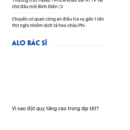
Thường trực HĐND TPHCM khảo sát ATTP tại
chợ đầu mối Bình Điền
Chuyển cơ quan công an điều tra vụ gần 1 tấn
thịt nghi nhiễm dịch tả heo châu Phi
ALO BÁC SĨ
Vì sao đột quỵ tăng cao trong dịp tết?