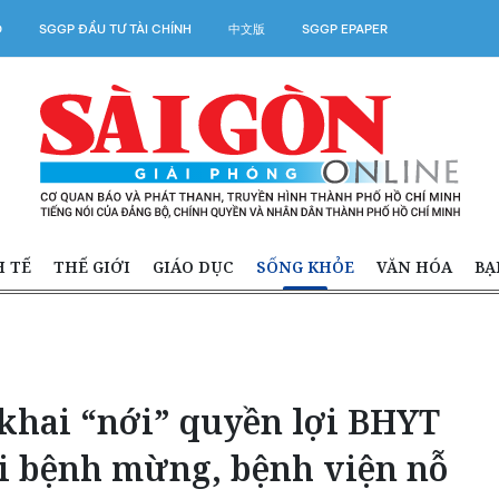
O
SGGP ĐẦU TƯ TÀI CHÍNH
中文版
SGGP EPAPER
H TẾ
THẾ GIỚI
GIÁO DỤC
SỐNG KHỎE
VĂN HÓA
BẠ
 khai “nới” quyền lợi BHYT
ời bệnh mừng, bệnh viện nỗ