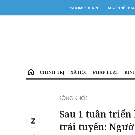
ENGLISH EDITION
SGGP THỂ THA
CHÍNH TRỊ
XÃ HỘI
PHÁP LUẬT
KIN
SỐNG KHỎE
Sau 1 tuần triển
trái tuyến: Ngư