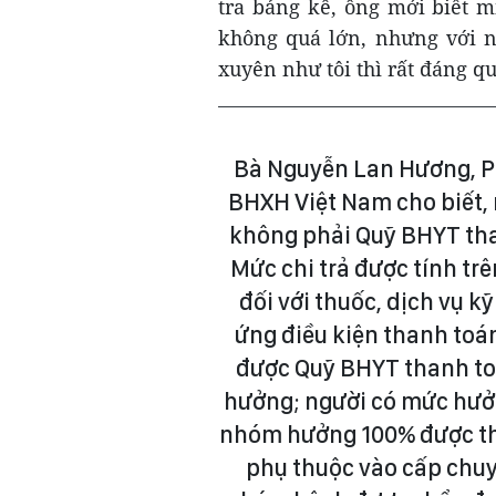
tra bảng kê, ông mới biết m
không quá lớn, nhưng với n
xuyên như tôi thì rất đáng q
Bà Nguyễn Lan Hương, P
BHXH Việt Nam cho biết,
không phải Quỹ BHYT tha
Mức chi trả được tính tr
đối với thuốc, dịch vụ k
ứng điều kiện thanh toá
được Quỹ BHYT thanh to
hưởng; người có mức hưở
nhóm hưởng 100% được th
phụ thuộc vào cấp chuy