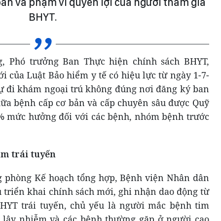
n và phạm vi quyền lợi của người tham gia
BHYT.
, Phó trưởng Ban Thực hiện chính sách BHYT,
 của Luật Bảo hiểm y tế có hiệu lực từ ngày 1-7-
ự đi khám ngoại trú không đúng nơi đăng ký ban
hữa bệnh cấp cơ bản và cấp chuyên sâu được Quỹ
0% mức hưởng đối với các bệnh, nhóm bệnh trước
m trái tuyến
 phòng Kế hoạch tổng hợp, Bệnh viện Nhân dân
 triển khai chính sách mới, ghi nhận dao động từ
HYT trái tuyến, chủ yếu là người mắc bệnh tim
lây nhiễm và các bệnh thường gặp ở người cao