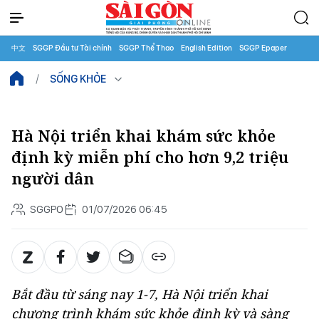
中文
SGGP Đầu tư Tài chính
SGGP Thể Thao
English Edition
SGGP Epaper
SỐNG KHỎE
Hà Nội triển khai khám sức khỏe
định kỳ miễn phí cho hơn 9,2 triệu
người dân
SGGPO
01/07/2026 06:45
Bắt đầu từ sáng nay 1-7, Hà Nội triển khai
chương trình khám sức khỏe định kỳ và sàng