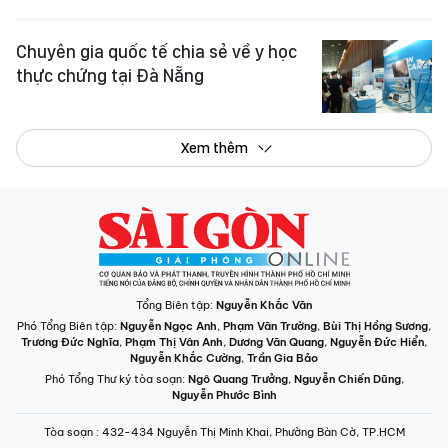
Chuyên gia quốc tế chia sẻ về y học
thực chứng tại Đà Nẵng
Xem thêm
Tổng Biên tập:
Nguyễn Khắc Văn
Phó Tổng Biên tập:
Nguyễn Ngọc Anh
,
Phạm Văn Trường
,
Bùi Thị Hồng Sương
,
Trương Đức Nghĩa
,
Phạm Thị Vân Anh
,
Dương Văn Quang
,
Nguyễn Đức Hiển
,
Nguyễn Khắc Cường
,
Trần Gia Bảo
Phó Tổng Thư ký tòa soạn:
Ngô Quang Trưởng
,
Nguyễn Chiến Dũng
,
Nguyễn Phước Bình
Tòa soạn
: 432-434 Nguyễn Thị Minh Khai, Phường Bàn Cờ, TP.HCM