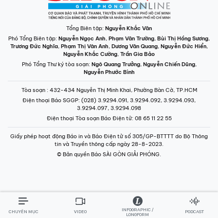
Tổng Biên tập:
Nguyễn Khắc Văn
Phó Tổng Biên tập:
Nguyễn Ngọc Anh
,
Phạm Văn Trường
,
Bùi Thị Hồng Sương
,
Trương Đức Nghĩa
,
Phạm Thị Vân Anh
,
Dương Văn Quang
,
Nguyễn Đức Hiển
,
Nguyễn Khắc Cường
,
Trần Gia Bảo
Phó Tổng Thư ký tòa soạn:
Ngô Quang Trưởng
,
Nguyễn Chiến Dũng
,
Nguyễn Phước Bình
Tòa soạn
: 432-434 Nguyễn Thị Minh Khai, Phường Bàn Cờ, TP.HCM
Điện thoại Báo SGGP
: (028) 3.9294.091, 3.9294.092, 3.9294.093,
3.9294.097, 3.9294.098
Điện thoại Tòa soạn Báo Điện tử
: 08 65 11 22 55
Giấy phép hoạt động Báo in và Báo Điện tử số 305/GP-BTTTT do Bộ Thông
tin và Truyền thông cấp ngày 28-8-2023.
© Bản quyền Báo SÀI GÒN GIẢI PHÓNG.
INFOGRAPHIC /
CHUYÊN MỤC
VIDEO
PODCAST
LONGFORM