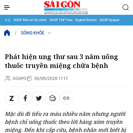
中文
SGGP Đầu tư Tài chính
SGGP Thể Thao
English Edition
SGGP Epaper
SỐNG KHỎE
Phát hiện ung thư sau 3 năm uống
thuốc truyền miệng chữa bệnh
SGGPO
30/06/2026 11:17
Mặc dù đi tiểu ra máu nhiều năm nhưng người
bệnh chỉ uống thuốc theo lời hàng xóm truyền
miệng. Đến khi cấp cứu, bệnh nhân mới biết bị