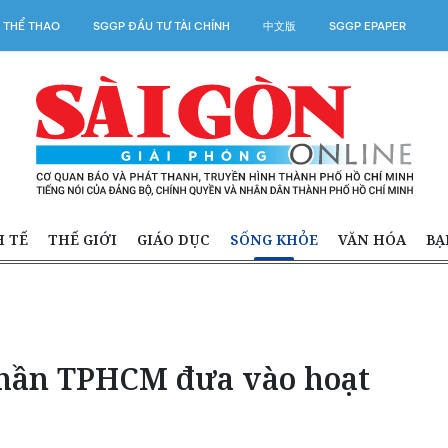
 THỂ THAO
SGGP ĐẦU TƯ TÀI CHÍNH
中文版
SGGP EPAPER
H TẾ
THẾ GIỚI
GIÁO DỤC
SỐNG KHỎE
VĂN HÓA
BẠ
thần TPHCM đưa vào hoạt