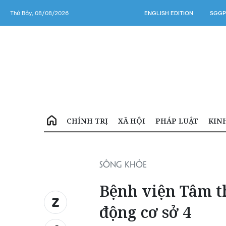
Thứ Bảy, 08/08/2026
ENGLISH EDITION
SGGP
CHÍNH TRỊ
XÃ HỘI
PHÁP LUẬT
KIN
SỐNG KHỎE
Bệnh viện Tâm 
động cơ sở 4