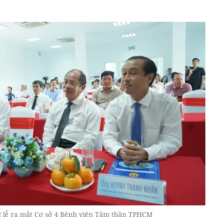
ự lễ ra mắt Cơ sở 4 Bệnh viện Tâm thần TPHCM