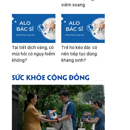
viêm xoang
Tai tiết dịch vàng, có
Trẻ ho kéo dài: có
mùi hôi có nguy hiểm
nên tiếp tục dùng
không?
kháng sinh?
SỨC KHỎE CỘNG ĐỒNG