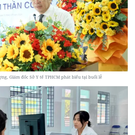
ng, Giám đốc Sở Y tế TPHCM phát biểu tại buổi lễ