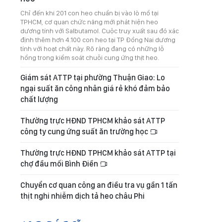
Chỉ đến khi 201 con heo chuẩn bị vào lò mổ tại
TPHCM, cơ quan chức năng mới phát hiện heo
dương tính với Salbutamol. Cuộc truy xuất sau đó xác
định thêm hơn 4.100 con heo tại TP Đồng Nai dương
tính với hoạt chất này. Rõ ràng đang có những lỗ
hổng trong kiểm soát chuỗi cung ứng thịt heo.
Giám sát ATTP tại phường Thuận Giao: Lo
ngại suất ăn công nhân giá rẻ khó đảm bảo
chất lượng
Thường trực HĐND TPHCM khảo sát ATTP
công ty cung ứng suất ăn trường học
Thường trực HĐND TPHCM khảo sát ATTP tại
chợ đầu mối Bình Điền
Chuyển cơ quan công an điều tra vụ gần 1 tấn
thịt nghi nhiễm dịch tả heo châu Phi