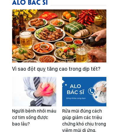
ALO BÁC SĨ
Vì sao đột quỵ tăng cao trong dịp tết?
Người bệnh nhồi máu
Rửa mũi đúng cách
cơ tim sống được
giúp giảm các triệu
bao lâu?
chứng khó chịu trong
viêm mũi dị ứng,