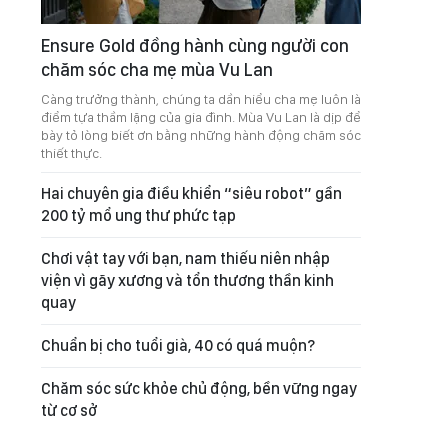
Ensure Gold đồng hành cùng người con
chăm sóc cha mẹ mùa Vu Lan
Càng trưởng thành, chúng ta dần hiểu cha mẹ luôn là
điểm tựa thầm lặng của gia đình. Mùa Vu Lan là dịp để
bày tỏ lòng biết ơn bằng những hành động chăm sóc
thiết thực.
Hai chuyên gia điều khiển “siêu robot” gần
200 tỷ mổ ung thư phức tạp
Chơi vật tay với bạn, nam thiếu niên nhập
viện vì gãy xương và tổn thương thần kinh
quay
Chuẩn bị cho tuổi già, 40 có quá muộn?
Chăm sóc sức khỏe chủ động, bền vững ngay
từ cơ sở