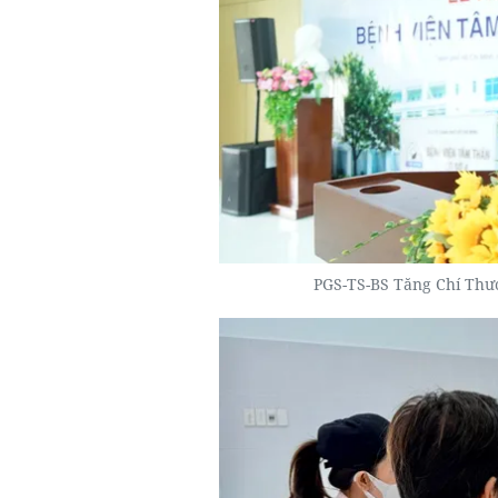
PGS-TS-BS Tăng Chí Thượ