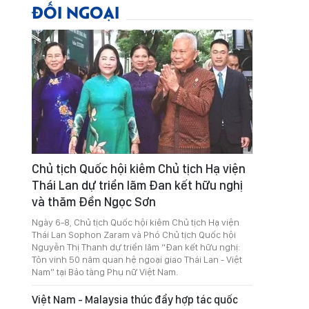
ĐỐI NGOẠI
Chủ tịch Quốc hội kiêm Chủ tịch Hạ viện
Thái Lan dự triển lãm Đan kết hữu nghị
và thăm Đền Ngọc Sơn
Ngày 6-8, Chủ tịch Quốc hội kiêm Chủ tịch Hạ viện
Thái Lan Sophon Zaram và Phó Chủ tịch Quốc hội
Nguyễn Thị Thanh dự triển lãm “Đan kết hữu nghị:
Tôn vinh 50 năm quan hệ ngoại giao Thái Lan - Việt
Nam” tại Bảo tàng Phụ nữ Việt Nam.
Việt Nam - Malaysia thúc đẩy hợp tác quốc