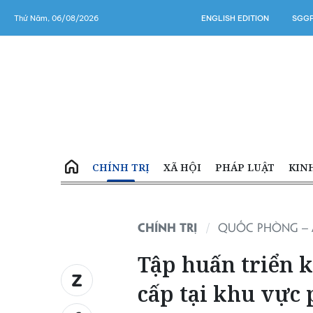
Thứ Năm, 06/08/2026
ENGLISH EDITION
SGGP
CHÍNH TRỊ
XÃ HỘI
PHÁP LUẬT
KIN
CHÍNH TRỊ
QUỐC PHÒNG – 
Tập huấn triển 
cấp tại khu vực