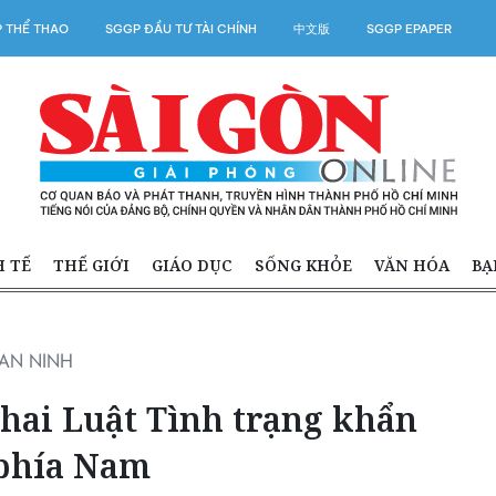
 THỂ THAO
SGGP ĐẦU TƯ TÀI CHÍNH
中文版
SGGP EPAPER
H TẾ
THẾ GIỚI
GIÁO DỤC
SỐNG KHỎE
VĂN HÓA
BẠ
AN NINH
khai Luật Tình trạng khẩn
 phía Nam