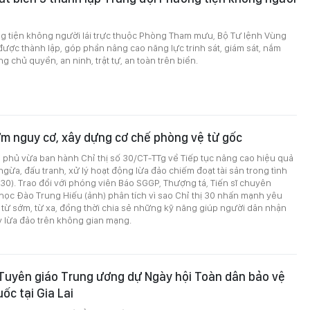
g tiện không người lái trực thuộc Phòng Tham mưu, Bộ Tư lệnh Vùng
được thành lập, góp phần nâng cao năng lực trinh sát, giám sát, nắm
ng chủ quyền, an ninh, trật tự, an toàn trên biển.
m nguy cơ, xây dựng cơ chế phòng vệ từ gốc
 phủ vừa ban hành Chỉ thị số 30/CT-TTg về Tiếp tục nâng cao hiệu quả
gừa, đấu tranh, xử lý hoạt động lừa đảo chiếm đoạt tài sản trong tình
ị 30). Trao đổi với phóng viên Báo SGGP, Thượng tá, Tiến sĩ chuyên
ọc Đào Trung Hiếu (ảnh) phân tích vì sao Chỉ thị 30 nhấn mạnh yêu
từ sớm, từ xa, đồng thời chia sẻ những kỹ năng giúp người dân nhận
y lừa đảo trên không gian mạng.
Tuyên giáo Trung ương dự Ngày hội Toàn dân bảo vệ
ốc tại Gia Lai