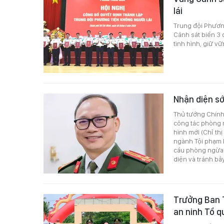
lái
Trung đội Phươn
Cảnh sát biển 3 
tình hình, giữ vữ
Nhận diện sớ
Thủ tướng Chính
công tác phòng n
hình mới (Chỉ th
ngành Tội phạm h
cầu phòng ngừa 
diện và tránh bẫ
Trưởng Ban 
an ninh Tổ qu