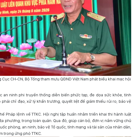
g Cục CH-CN, Bộ Tổng tham mưu QĐND Việt Nam phát biểu khai mạc hội
c an ninh phi truyền thống diễn biến phức tạp, đe dọa sức khỏe, tính
phải chỉ đạo, xử lý khẩn trương, quyết liệt để giảm thiểu rủi ro, bảo vệ
thế Pháp lệnh về TTKC. Hội nghị tập huấn nhằm triển khai thi hành luật
ịa phương, trong toàn quân. Qua đó, giúp cán bộ, đơn vị nắm vững chủ
uốc phòng, an ninh, bảo vệ Tổ quốc, tính mạng và tài sản của nhân dân,
ệm trong ứng phó TTKC.