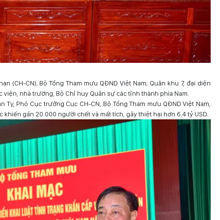
nạn (CH-CN), Bộ Tổng Tham mưu QĐND Việt Nam; Quân khu 7, đại diện
 viện, nhà trường, Bộ Chỉ huy Quân sự các tỉnh thành phía Nam.
Văn Tỵ, Phó Cục trưởng Cục CH-CN, Bộ Tổng Tham mưu QĐND Việt Nam,
c khiến gần 20.000 người chết và mất tích, gây thiệt hại hơn 6,4 tỷ USD.