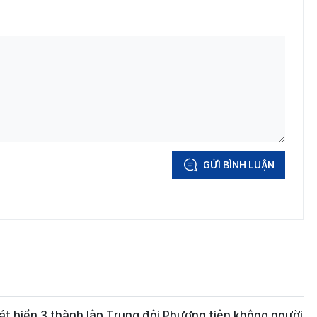
GỬI BÌNH LUẬN
t biển 3 thành lập Trung đội Phương tiện không người