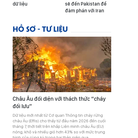
dữ liệu
sẽ đến Pakistan để
đàm phán với Iran
HỒ SƠ - TƯ LIỆU
Châu Âu đối diện với thách thức “cháy
đối lưu”
Dữ liệu mới nhất từ Cơ quan Thông tin cháy rừng
châu Âu (Effis) cho thấy từ đầu năm 2026 đến cuối
tháng 7, thời tiết trên khắp Liên minh châu Âu (EU)
nóng, khô và nhiều gió hơn 43% so với mức trung
bình của cùng kỳ trong hai thập niên qua.