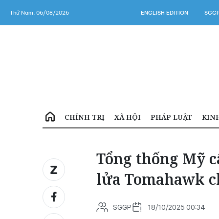
Thứ Năm, 06/08/2026
ENGLISH EDITION
SGGP
CHÍNH TRỊ
XÃ HỘI
PHÁP LUẬT
KIN
Tổng thống Mỹ c
lửa Tomahawk c
SGGP
18/10/2025 00:34