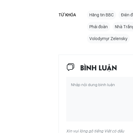
TỪ KHÓA
Hãng tin BBC
Điện 
Phái đoàn
Nhà Trắn
Volodymyr Zelensky
BÌNH LUẬN
Xin vui lòng gõ tiếng Việt có dấu