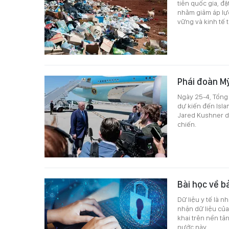
tiên quốc gia, đ
nhằm giảm áp lực
vững và kinh tế 
Phái đoàn Mỹ
Ngày 25-4, Tổng
dự kiến đến Isla
Jared Kushner dự
chiến.
Bài học về b
Dữ liệu y tế là n
nhận dữ liệu của
khai trên nền tả
nước này.