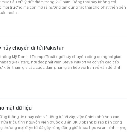
ặt mục tiêu xử lý dứt điểm trong 2-3 năm. Động thái này không chỉ
 môi trường mà còn mở ra hướng tận dụng rác thải cho phát triển bền
tuần hoàn.
 hủy chuyến đi tới Pakistan
 thống Mỹ Donald Trump đã bất ngờ hủy chuyến công du ngoại giao
mabad (Pakistan), nơi đặc phái viên Steve Witkoff và cố vấn cao cấp
 kiến tham gia các cuộc đàm phán gián tiếp với Iran về vấn đề đình
ảo mật dữ liệu
hững thông tin nhạy cảm và riêng tư. Vì vậy, việc Chính phủ Anh xác
 nửa triệu tình nguyện viên thuộc dự án UK Biobank bị rao bán công
ng thương mại điện tử đã gây rúng động giới khoa học và an ninh mạng