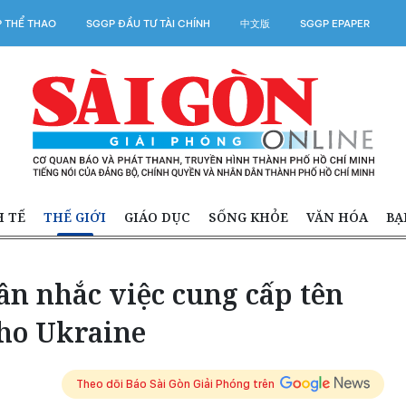
 THỂ THAO
SGGP ĐẦU TƯ TÀI CHÍNH
中文版
SGGP EPAPER
H TẾ
THẾ GIỚI
GIÁO DỤC
SỐNG KHỎE
VĂN HÓA
BẠ
ân nhắc việc cung cấp tên
ho Ukraine
Theo dõi Báo Sài Gòn Giải Phóng trên