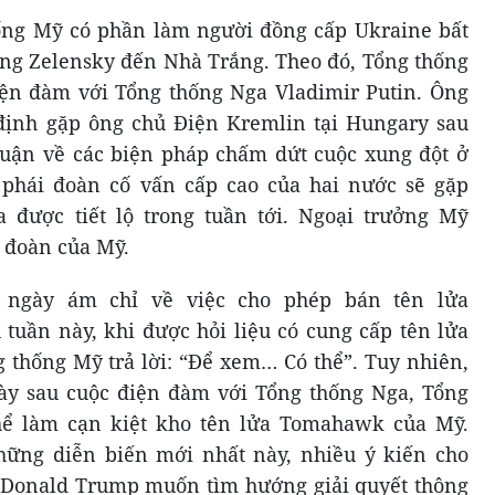
ống Mỹ có phần làm người đồng cấp Ukraine bất
ông Zelensky đến Nhà Trắng. Theo đó, Tổng thống
ện đàm với Tổng thống Nga Vladimir Putin. Ông
định gặp ông chủ Điện Kremlin tại Hungary sau
luận về các biện pháp chấm dứt cuộc xung đột ở
 phái đoàn cố vấn cấp cao của hai nước sẽ gặp
 được tiết lộ trong tuần tới. Ngoại trưởng Mỹ
 đoàn của Mỹ.
 ngày ám chỉ về việc cho phép bán tên lửa
uần này, khi được hỏi liệu có cung cấp tên lửa
 thống Mỹ trả lời: “Để xem… Có thể”. Tuy nhiên,
ày sau cuộc điện đàm với Tổng thống Nga, Tổng
hể làm cạn kiệt kho tên lửa Tomahawk của Mỹ.
hững diễn biến mới nhất này, nhiều ý kiến cho
Donald Trump muốn tìm hướng giải quyết thông