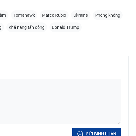
đàm
Tomahawk
Marco Rubio
Ukraine
Phòng không
g
Khả năng tấn công
Donald Trump
GỬI BÌNH LUẬN