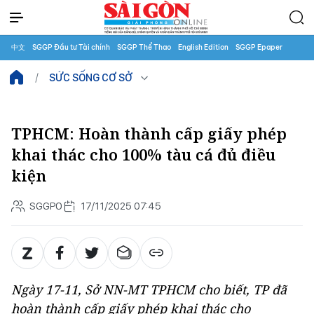
中文
SGGP Đầu tư Tài chính
SGGP Thể Thao
English Edition
SGGP Epaper
SỨC SỐNG CƠ SỞ
TPHCM: Hoàn thành cấp giấy phép
khai thác cho 100% tàu cá đủ điều
kiện
SGGPO
17/11/2025 07:45
Ngày 17-11, Sở NN-MT TPHCM cho biết, TP đã
hoàn thành cấp giấy phép khai thác cho