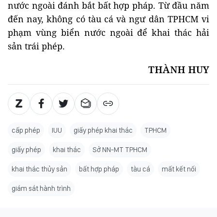
nước ngoài đánh bắt bất hợp pháp. Từ đầu năm
đến nay, không có tàu cá và ngư dân TPHCM vi
phạm vùng biển nước ngoài để khai thác hải
sản trái phép.
THÀNH HUY
cấp phép
IUU
giấy phép khai thác
TPHCM
giấy phép
khai thác
Sở NN-MT TPHCM
khai thác thủy sản
bất hợp pháp
tàu cá
mất kết nối
giám sát hành trình