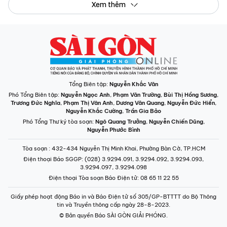
Xem thêm
Tổng Biên tập:
Nguyễn Khắc Văn
Phó Tổng Biên tập:
Nguyễn Ngọc Anh
,
Phạm Văn Trường
,
Bùi Thị Hồng Sương
,
Trương Đức Nghĩa
,
Phạm Thị Vân Anh
,
Dương Văn Quang
,
Nguyễn Đức Hiển
,
Nguyễn Khắc Cường
,
Trần Gia Bảo
Phó Tổng Thư ký tòa soạn:
Ngô Quang Trưởng
,
Nguyễn Chiến Dũng
,
Nguyễn Phước Bình
Tòa soạn
: 432-434 Nguyễn Thị Minh Khai, Phường Bàn Cờ, TP.HCM
Điện thoại Báo SGGP
: (028) 3.9294.091, 3.9294.092, 3.9294.093,
3.9294.097, 3.9294.098
Điện thoại Tòa soạn Báo Điện tử
: 08 65 11 22 55
Giấy phép hoạt động Báo in và Báo Điện tử số 305/GP-BTTTT do Bộ Thông
tin và Truyền thông cấp ngày 28-8-2023.
© Bản quyền Báo SÀI GÒN GIẢI PHÓNG.