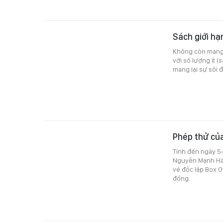
Sách giới hạ
Không còn mang t
với số lượng ít 
mang lại sự sôi 
Phép thử củ
Tính đến ngày 5
Nguyễn Mạnh Hà)
vé độc lập Box O
đồng.