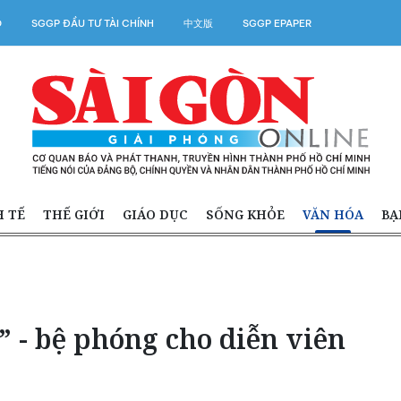
O
SGGP ĐẦU TƯ TÀI CHÍNH
中文版
SGGP EPAPER
H TẾ
THẾ GIỚI
GIÁO DỤC
SỐNG KHỎE
VĂN HÓA
BẠ
i” - bệ phóng cho diễn viên