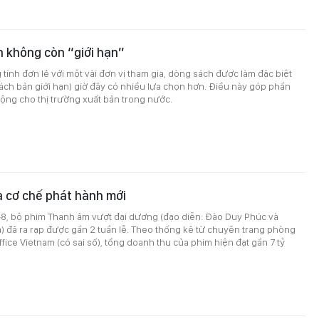
n không còn “giới hạn”
ính đơn lẻ với một vài đơn vị tham gia, dòng sách được làm đặc biệt
(sách bản giới hạn) giờ đây có nhiều lựa chọn hơn. Điều này góp phần
động cho thị trường xuất bản trong nước.
a cơ chế phát hành mới
-8, bộ phim Thanh âm vượt đại dương (đạo diễn: Đào Duy Phúc và
 đã ra rạp được gần 2 tuần lễ. Theo thống kê từ chuyên trang phòng
ffice Vietnam (có sai số), tổng doanh thu của phim hiện đạt gần 7 tỷ