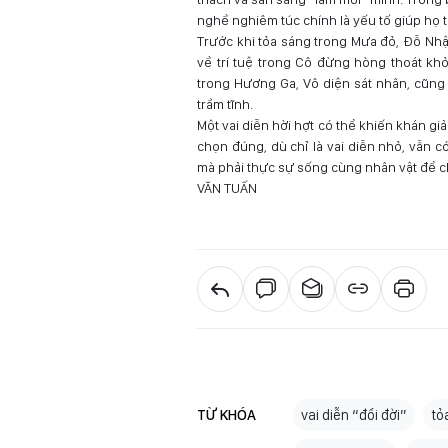
nghề nghiêm túc chính là yếu tố giúp họ 
Trước khi tỏa sáng trong Mưa đỏ, Đỗ Nhật
về trí tuệ trong Cô đừng hòng thoát khỏ
trong Hương Ga, Vô diện sát nhân, cũng 
trầm tĩnh.
Một vai diễn hời hợt có thể khiến khán giả
chọn đúng, dù chỉ là vai diễn nhỏ, vẫn c
mà phải thực sự sống cùng nhân vật để c
VĂN TUẤN
TỪ KHÓA
vai diễn “đổi đời”
tỏ