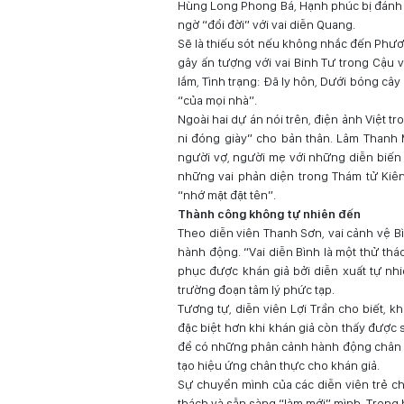
Hùng Long Phong Bá, Hạnh phúc bị đánh cắ
ngờ “đổi đời” với vai diễn Quang.
Sẽ là thiếu sót nếu không nhắc đến Phươ
gây ấn tượng với vai Binh Tư trong Cậu 
lắm, Tình trạng: Đã ly hôn, Dưới bóng câ
“của mọi nhà”.
Ngoài hai dự án nói trên, điện ảnh Việt 
ni đóng giày” cho bản thân. Lâm Thanh 
người vợ, người mẹ với những diễn biến 
những vai phản diện trong Thám tử Kiên
“nhớ mặt đặt tên”.
Thành công không tự nhiên đến
Theo diễn viên Thanh Sơn, vai cảnh vệ B
hành động. “Vai diễn Bình là một thử thá
phục được khán giả bởi diễn xuất tự nh
trường đoạn tâm lý phức tạp.
Tương tự, diễn viên Lợi Trần cho biết, 
đặc biệt hơn khi khán giả còn thấy được 
để có những phân cảnh hành động chân th
tạo hiệu ứng chân thực cho khán giả.
Sự chuyển mình của các diễn viên trẻ ch
thách và sẵn sàng “làm mới” mình. Trong 