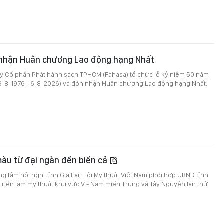
nhận Huân chương Lao động hạng Nhất
ty Cổ phần Phát hành sách TPHCM (Fahasa) tổ chức lễ kỷ niệm 50 năm
(6-8-1976 - 6-8-2026) và đón nhận Huân chương Lao động hạng Nhất.
màu từ đại ngàn đến biển cả
ung tâm hội nghị tỉnh Gia Lai, Hội Mỹ thuật Việt Nam phối hợp UBND tỉnh
 Triển lãm mỹ thuật khu vực V - Nam miền Trung và Tây Nguyên lần thứ