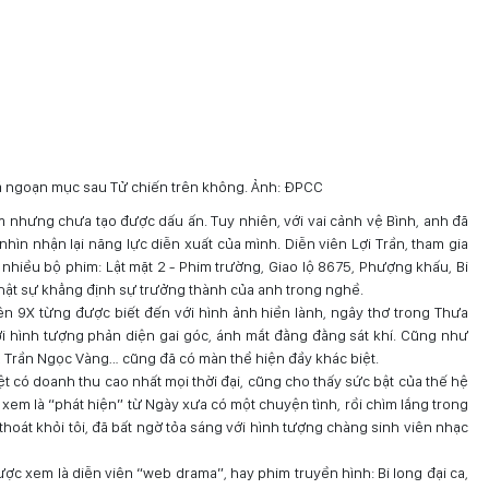
á ngoạn mục sau Tử chiến trên không. Ảnh: ĐPCC
 nhưng chưa tạo được dấu ấn. Tuy nhiên, với vai cảnh vệ Bình, anh đã
nhìn nhận lại năng lực diễn xuất của mình. Diễn viên Lợi Trần, tham gia
nhiều bộ phim: Lật mặt 2 - Phim trường, Giao lộ 8675, Phượng khấu, Bi
thật sự khẳng định sự trưởng thành của anh trong nghề.
ên 9X từng được biết đến với hình ảnh hiền lành, ngây thơ trong Thưa
ới hình tượng phản diện gai góc, ánh mắt đằng đằng sát khí. Cũng như
, Trần Ngọc Vàng… cũng đã có màn thể hiện đầy khác biệt.
 có doanh thu cao nhất mọi thời đại, cũng cho thấy sức bật của thế hệ
xem là “phát hiện” từ Ngày xưa có một chuyện tình, rồi chìm lắng trong
hoát khỏi tôi, đã bất ngờ tỏa sáng với hình tượng chàng sinh viên nhạc
c xem là diễn viên “web drama”, hay phim truyền hình: Bi long đại ca,