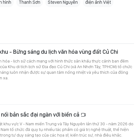
n hình
Thanh Sơn
Steven Nguyễn
điện ảnh Việt
khu - Bừng sáng du lịch văn hóa vùng đất Củ Chi
n hóa - lịch sử cách mạng với hình thức sân khấu thực cảnh ban đêm
của Khu di tích lịch sử Địa đạo Củ Chi (xã An Nhơn Tây, TPHCM) tổ chức
tháng luôn nhận được sự quan tâm nồng nhiệt và yêu thích của đông
n xa.
 nối bản sắc đại ngàn với biển cả
ật khu vực V - Nam miền Trung và Tây Nguyên lần thứ 30 - năm 2026 do
t Nam tổ chức đã quy tụ nhiều tác phẩm có giá trị nghệ thuật, thể hiện
trong tư duy sáng tạo của các họa sĩ, kiến trúc sư, nhà điêu khắc.