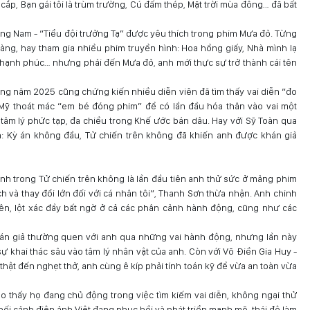
p, Bạn gái tôi là trùm trường, Cú đấm thép, Mặt trời mùa đông… đã bất
ng Nam - “Tiểu đội trưởng Tạ” được yêu thích trong phim Mưa đỏ. Từng
vàng, hay tham gia nhiều phim truyền hình: Hoa hồng giấy, Nhà mình lạ
y hạnh phúc… nhưng phải đến Mưa đỏ, anh mới thực sự trở thành cái tên
trong năm 2025 cũng chứng kiến nhiều diễn viên đã tìm thấy vai diễn “đo
Mỹ thoát mác “em bé đóng phim” để có lần đầu hóa thân vào vai một
tâm lý phức tạp, đa chiều trong Khế ước bán dâu. Hay với Sỹ Toàn qua
: Kỳ án không đầu, Tử chiến trên không đã khiến anh được khán giả
ình trong Tử chiến trên không là lần đầu tiên anh thử sức ở mảng phim
ch và thay đổi lớn đối với cá nhân tôi”, Thanh Sơn thừa nhận. Anh chinh
iên, lột xác đầy bất ngờ ở cả các phân cảnh hành động, cũng như các
khán giả thường quen với anh qua những vai hành động, nhưng lần này
sự khai thác sâu vào tâm lý nhân vật của anh. Còn với Võ Điền Gia Huy -
ật đến nghẹt thở, anh cùng ê kíp phải tính toán kỹ để vừa an toàn vừa
o thấy họ đang chủ động trong việc tìm kiếm vai diễn, không ngại thử
bối cảnh điện ảnh Việt đang phục hồi và phát triển mạnh mẽ, thái độ làm