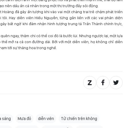
tạo nên dấu ấn cá nhân trong một thị trường đầy sôi động.
 Hoàng đã gây ấn tượng khi vào vai một chàng trai trẻ chậm phát triển
i tôi. Hay diễn viên Hiếu Nguyễn, từng gắn liền với các vai phản diện
gây bất ngờ khi đảm nhận hình tượng trung tá Trần Thành chính trực,
 quên ngay, thậm chí có thể coi đó là bước lùi. Nhưng ngược lại, một lựa
ó thể mở ra cả con đường dài. Bởi với một diễn viên, họ không chỉ diễn
hạm tới sự thăng hoa trong nghề.
a sáng
Mưa đỏ
diễn viên
Tử chiến trên không