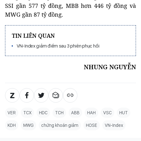
SSI gần 577 tỷ đồng, MBB hơn 446 tỷ đồng và
MWG gần 87 tỷ đồng.
TIN LIÊN QUAN
VN-Index giảm điểm sau 3 phiên phục hồi
NHUNG NGUYỄN
VER
TCX
HDC
TCH
ABB
HAH
VSC
HUT
KDH
MWG
chứng khoán giảm
HOSE
VN-Index