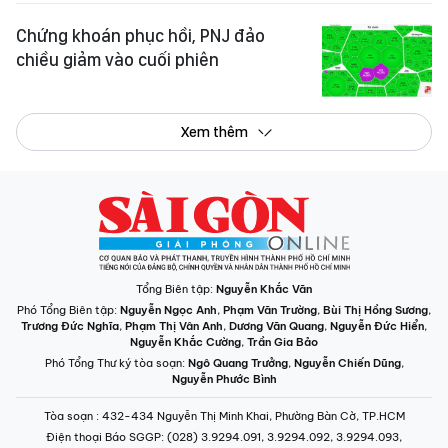
Chứng khoán phục hồi, PNJ đảo
chiều giảm vào cuối phiên
Xem thêm
Tổng Biên tập:
Nguyễn Khắc Văn
Phó Tổng Biên tập:
Nguyễn Ngọc Anh
,
Phạm Văn Trường
,
Bùi Thị Hồng Sương
,
Trương Đức Nghĩa
,
Phạm Thị Vân Anh
,
Dương Văn Quang
,
Nguyễn Đức Hiển
,
Nguyễn Khắc Cường
,
Trần Gia Bảo
Phó Tổng Thư ký tòa soạn:
Ngô Quang Trưởng
,
Nguyễn Chiến Dũng
,
Nguyễn Phước Bình
Tòa soạn
: 432-434 Nguyễn Thị Minh Khai, Phường Bàn Cờ, TP.HCM
Điện thoại Báo SGGP
: (028) 3.9294.091, 3.9294.092, 3.9294.093,