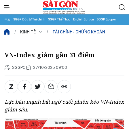
中文
SGGP Đầu tư Tài chính
SGGP Thể Thao
English Edition
SGGP Epaper
KINH TẾ
TÀI CHÍNH- CHỨNG KHOÁN
VN-Index giảm gần 31 điểm
SGGPO
27/10/2025 09:00
Lực bán mạnh bất ngờ cuối phiên kéo VN-Index
giảm sâu.