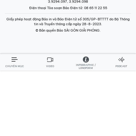
3.9294.097, 3.9294.098
Điện thoại Tòa soạn Báo Điện tử
: 08 65 11 22 55
Giấy phép hoạt động Báo in và Báo Điện tử số 305/GP-BTTTT do Bộ Thông
tin và Truyền thông cấp ngày 28-8-2023.
© Bản quyền Báo SÀI GÒN GIẢI PHÓNG.
INFOGRAPHIC /
CHUYÊN MỤC
VIDEO
PODCAST
LONGFORM