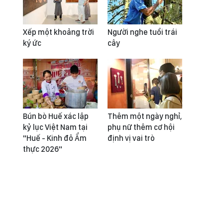
Xếp một khoảng trời
Người nghe tuổi trái
ký ức
cây
Bún bò Huế xác lập
Thêm một ngày nghỉ,
kỷ lục Việt Nam tại
phụ nữ thêm cơ hội
"Huế - Kinh đô Ẩm
định vị vai trò
thực 2026"