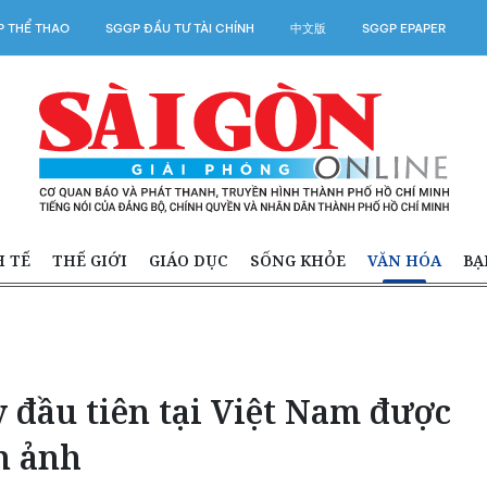
 THỂ THAO
SGGP ĐẦU TƯ TÀI CHÍNH
中文版
SGGP EPAPER
H TẾ
THẾ GIỚI
GIÁO DỤC
SỐNG KHỎE
VĂN HÓA
BẠ
 đầu tiên tại Việt Nam được
n ảnh