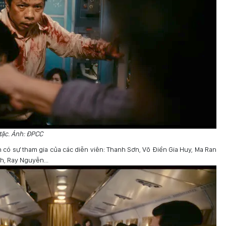
tặc. Ảnh: ĐPCC
 có sự tham gia của các diễn viên: Thanh Sơn, Võ Điền Gia Huy, Ma Ran
h, Ray Nguyễn...