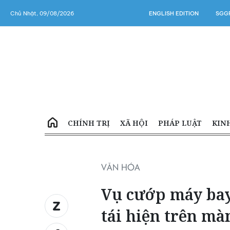
Chủ Nhật, 09/08/2026
ENGLISH EDITION
SGGP
CHÍNH TRỊ
XÃ HỘI
PHÁP LUẬT
KIN
VĂN HÓA
Vụ cướp máy bay
tái hiện trên mà