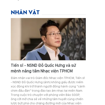
NHÂN VẬT
Tiến sĩ - NSND Đỗ Quốc Hưng và sứ
mệnh nâng tầm Nhạc viện TPHCM
Đảm nhận vai trò Giám đốc Nhạc viện TPHCM, Tiến sĩ
- NSND Đỗ Quốc Hưng (ảnh) không giấu được niềm
xúc động khi trở thành người đồng hành cùng “cánh
chim đầu đàn” trong đào tạo âm nhạc tại miền Nam.
Trong cuộc trò chuyện với phóng viên Báo SGGP,
ông cởi mở chia sẻ về những tâm huyết cùng chiến
lược bứt phá cho chặng đường mới của Nhạc viện