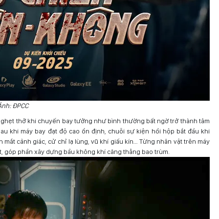
 Ảnh: ĐPCC
 nghẹt thở khi chuyến bay tưởng như bình thường bất ngờ trở thành tâm
u khi máy bay đạt độ cao ổn định, chuỗi sự kiện hồi hộp bắt đầu khi
 mắt cảnh giác, cử chỉ lạ lùng, vũ khí giấu kín… Từng nhân vật trên máy
, góp phần xây dựng bầu không khí căng thẳng bao trùm.