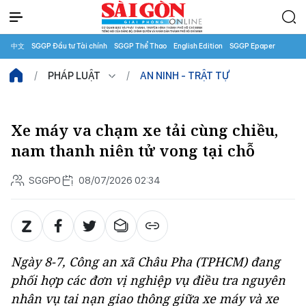
中文
SGGP Đầu tư Tài chính
SGGP Thể Thao
English Edition
SGGP Epaper
PHÁP LUẬT
AN NINH - TRẬT TỰ
Xe máy va chạm xe tải cùng chiều,
nam thanh niên tử vong tại chỗ
SGGPO
08/07/2026 02:34
Ngày 8-7, Công an xã Châu Pha (TPHCM) đang
phối hợp các đơn vị nghiệp vụ điều tra nguyên
nhân vụ tai nạn giao thông giữa xe máy và xe