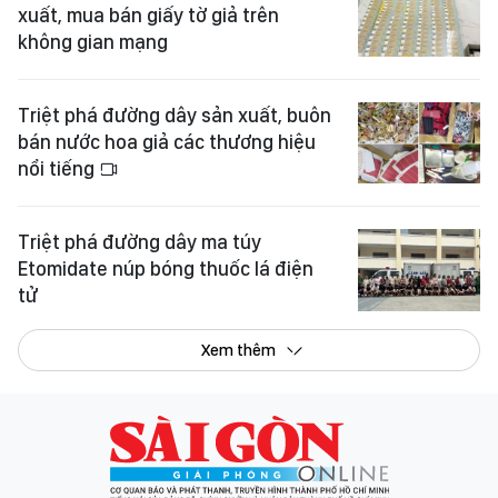
bán nước hoa giả các thương hiệu
nổi tiếng
Triệt phá đường dây ma túy
Etomidate núp bóng thuốc lá điện
tử
Xem thêm
Tổng Biên tập:
Nguyễn Khắc Văn
Phó Tổng Biên tập:
Nguyễn Ngọc Anh
,
Phạm Văn Trường
,
Bùi Thị Hồng Sương
,
Trương Đức Nghĩa
,
Phạm Thị Vân Anh
,
Dương Văn Quang
,
Nguyễn Đức Hiển
,
Nguyễn Khắc Cường
,
Trần Gia Bảo
Phó Tổng Thư ký tòa soạn:
Ngô Quang Trưởng
,
Nguyễn Chiến Dũng
,