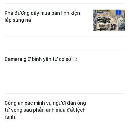
Phá đường dây mua bán linh kiện
lắp súng ná
Camera giữ bình yên từ cơ sở
Công an xác minh vụ người đàn ông
tử vong sau phản ánh mua đất lệch
ranh
Xác minh clip cô gái ném gạch vào
nhà dân ở phường Cầu Ông Lãnh