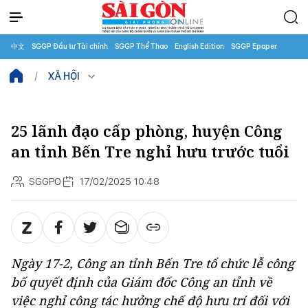
中文
SGGP Đầu tư Tài chính
SGGP Thể Thao
English Edition
SGGP Epaper
XÃ HỘI
25 lãnh đạo cấp phòng, huyện Công
an tỉnh Bến Tre nghỉ hưu trước tuổi
SGGPO
17/02/2025 10:48
Ngày 17-2, Công an tỉnh Bến Tre tổ chức lễ công
bố quyết định của Giám đốc Công an tỉnh về
việc nghỉ công tác hưởng chế độ hưu trí đối với