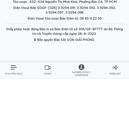
Tòa soạn
: 432-434 Nguyễn Thị Minh Khai, Phường Bàn Cờ, TP.HCM
Điện thoại Báo SGGP
: (028) 3.9294.091, 3.9294.092, 3.9294.093,
3.9294.097, 3.9294.098
Điện thoại Tòa soạn Báo Điện tử
: 08 65 11 22 55
Giấy phép hoạt động Báo in và Báo Điện tử số 305/GP-BTTTT do Bộ Thông
tin và Truyền thông cấp ngày 28-8-2023.
© Bản quyền Báo SÀI GÒN GIẢI PHÓNG.
INFOGRAPHIC /
CHUYÊN MỤC
VIDEO
PODCAST
LONGFORM