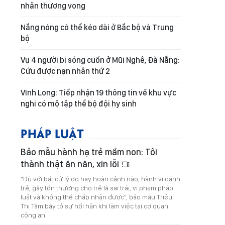
nhân thương vong
Nắng nóng có thể kéo dài ở Bắc bộ và Trung
bộ
Vụ 4 người bị sóng cuốn ở Mũi Nghê, Đà Nẵng:
Cứu được nạn nhân thứ 2
Vĩnh Long: Tiếp nhận 19 thông tin về khu vực
nghi có mộ tập thể bộ đội hy sinh
PHÁP LUẬT
Bảo mẫu hành hạ trẻ mầm non: Tôi
thành thật ăn năn, xin lỗi
"Dù với bất cứ lý do hay hoàn cảnh nào, hành vi đánh
trẻ, gây tổn thương cho trẻ là sai trái, vi phạm pháp
luật và không thể chấp nhận được", bảo mẫu Triệu
Thị Tâm bày tỏ sự hối hận khi làm việc tại cơ quan
công an.