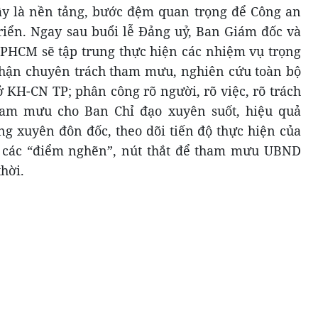
ây là nền tảng, bước đệm quan trọng để Công an
triển. Ngay sau buổi lễ Đảng uỷ, Ban Giám đốc và
TPHCM sẽ tập trung thực hiện các nhiệm vụ trọng
phận chuyên trách tham mưu, nghiên cứu toàn bộ
Sở KH-CN TP; phân công rõ người, rõ việc, rõ trách
am mưu cho Ban Chỉ đạo xuyên suốt, hiệu quả
ng xuyên đôn đốc, theo dõi tiến độ thực hiện của
 các “điểm nghẽn”, nút thắt để tham mưu UBND
thời.