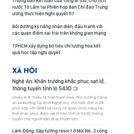
Thông báo Kết luận của Tổng Bí thư, Chủ tịch
nước Tô Lâm tại Phiên họp Ban Chỉ đạo Trung
ương thực hiện Nghị quyết 57
Bồi dưỡng kỹ năng nhận diện, đấu tranh với
các quan điểm sai trái trên không gian mạng
TPHCM xây dựng bộ tiêu chí lượng hóa kết
quả học tập nghị quyết
XÃ HỘI
Nghệ An: Khẩn trương khắc phục sạt lở,
thông tuyến tỉnh lộ 543D
Chiều 8-8, Thiếu tá Trần Danh Hoà, Phó trưởng Công
an xã Mường Típ (tỉnh Nghệ An), cho biết, đơn vị đã
phối hợp với UBND xã cùng cơ quan chức năng kịp
thời khắc phục điểm sạt lở trên tỉnh lộ 543D, thông
tuyến cho người dân đi lại thuận tiện.
Lâm Đồng: Sập tường resort ở Mũi Né , 2 công