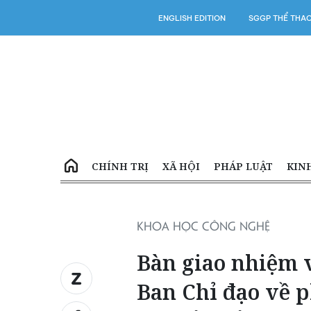
ENGLISH EDITION
SGGP THỂ THA
CHÍNH TRỊ
XÃ HỘI
PHÁP LUẬT
KIN
KHOA HỌC CÔNG NGHỆ
Bàn giao nhiệm 
Ban Chỉ đạo về 