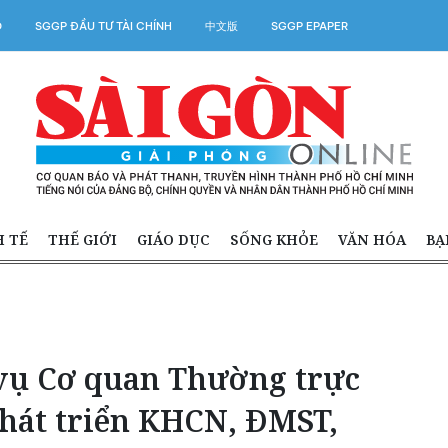
O
SGGP ĐẦU TƯ TÀI CHÍNH
中文版
SGGP EPAPER
H TẾ
THẾ GIỚI
GIÁO DỤC
SỐNG KHỎE
VĂN HÓA
BẠ
vụ Cơ quan Thường trực
phát triển KHCN, ĐMST,