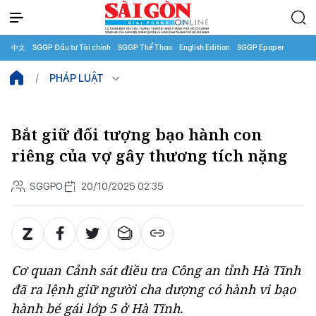
中文
SGGP Đầu tư Tài chính
SGGP Thể Thao
English Edition
SGGP Epaper
PHÁP LUẬT
Bắt giữ đối tượng bạo hành con
riêng của vợ gây thương tích nặng
SGGPO
20/10/2025 02:35
Cơ quan Cảnh sát điều tra Công an tỉnh Hà Tĩnh
đã ra lệnh giữ người cha dượng có hành vi bạo
hành bé gái lớp 5 ở Hà Tĩnh.