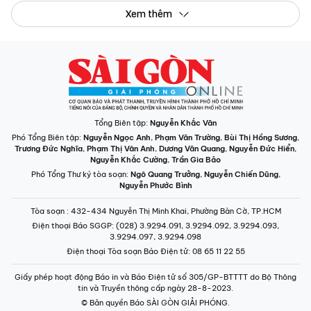
Xem thêm
Tổng Biên tập:
Nguyễn Khắc Văn
Phó Tổng Biên tập:
Nguyễn Ngọc Anh
,
Phạm Văn Trường
,
Bùi Thị Hồng Sương
,
Trương Đức Nghĩa
,
Phạm Thị Vân Anh
,
Dương Văn Quang
,
Nguyễn Đức Hiển
,
Nguyễn Khắc Cường
,
Trần Gia Bảo
Phó Tổng Thư ký tòa soạn:
Ngô Quang Trưởng
,
Nguyễn Chiến Dũng
,
Nguyễn Phước Bình
Tòa soạn
: 432-434 Nguyễn Thị Minh Khai, Phường Bàn Cờ, TP.HCM
Điện thoại Báo SGGP
: (028) 3.9294.091, 3.9294.092, 3.9294.093,
3.9294.097, 3.9294.098
Điện thoại Tòa soạn Báo Điện tử
: 08 65 11 22 55
Giấy phép hoạt động Báo in và Báo Điện tử số 305/GP-BTTTT do Bộ Thông
tin và Truyền thông cấp ngày 28-8-2023.
© Bản quyền Báo SÀI GÒN GIẢI PHÓNG.