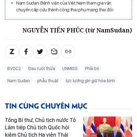
Nam Sudan: Bệnh viện của Việt Nam tham gia vận
chuyển cấp cứu thành công thai phụ mang thai đôi
NGUYỄN TIẾN PHÚC (từ NamSudan)
BVDC2
Đau ruột thừa
UNMISS
Phái bộ
Nam Sudan
phẫu thuật
lực lượng gìn giữ hòa bình
TIN CÙNG CHUYÊN MỤC
Tổng Bí thư, Chủ tịch nước Tô
Lâm tiếp Chủ tịch Quốc hội
kiêm Chủ tịch Hạ viện Thái