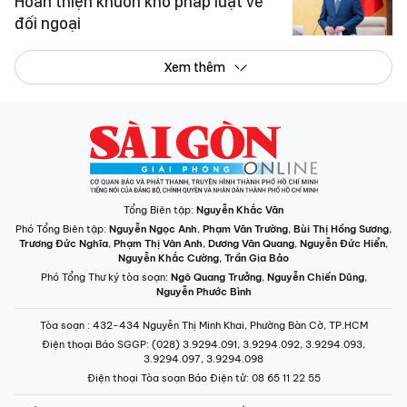
Hoàn thiện khuôn khổ pháp luật về
đối ngoại
Xem thêm
Tổng Biên tập:
Nguyễn Khắc Văn
Phó Tổng Biên tập:
Nguyễn Ngọc Anh
,
Phạm Văn Trường
,
Bùi Thị Hồng Sương
,
Trương Đức Nghĩa
,
Phạm Thị Vân Anh
,
Dương Văn Quang
,
Nguyễn Đức Hiển
,
Nguyễn Khắc Cường
,
Trần Gia Bảo
Phó Tổng Thư ký tòa soạn:
Ngô Quang Trưởng
,
Nguyễn Chiến Dũng
,
Nguyễn Phước Bình
Tòa soạn
: 432-434 Nguyễn Thị Minh Khai, Phường Bàn Cờ, TP.HCM
Điện thoại Báo SGGP
: (028) 3.9294.091, 3.9294.092, 3.9294.093,
3.9294.097, 3.9294.098
Điện thoại Tòa soạn Báo Điện tử
: 08 65 11 22 55