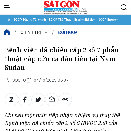
中文
SGGP Đầu tư Tài chính
SGGP Thể Thao
English Edition
SGGP Epaper
CHÍNH TRỊ
ĐỐI NGOẠI
Bệnh viện dã chiến cấp 2 số 7 phẫu
thuật cấp cứu ca đầu tiên tại Nam
Sudan
SGGPO
04/10/2025 06:37
Chỉ sau một tuần tiếp nhận nhiệm vụ thay thế
Bệnh viện dã chiến cấp 2 số 6 (BVDC 2.6) của
Phái bộ Gìn giữ Hòa bình Liên hợp quốc