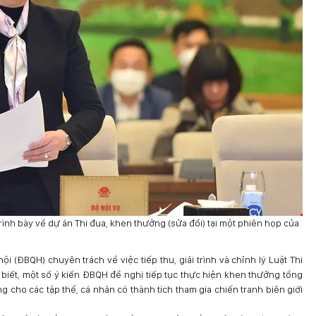
rình bày về dự án Thi đua, khen thưởng (sửa đổi) tại một phiên họp của
ội (ĐBQH) chuyên trách về việc tiếp thu, giải trình và chỉnh lý Luật Thi
biết, một số ý kiến ĐBQH đề nghị tiếp tục thực hiện khen thưởng tổng
g cho các tập thể, cá nhân có thành tích tham gia chiến tranh biên giới