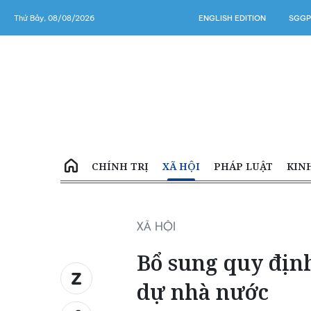
Thứ Bảy, 08/08/2026
ENGLISH EDITION
SGGP
CHÍNH TRỊ
XÃ HỘI
PHÁP LUẬT
KIN
XÃ HỘI
Bổ sung quy định
dự nhà nước