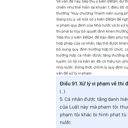
Về vấn đề này, tiếp thu ý kiến ĐBQH, dự 
chiến như thể hiện tại khoản 1, điều 95 
thưởng “Huy chương Thanh niên xung ph
Đáng lưu ý, về một số ý kiến ĐBQH đề ng
vi phạm quy định của Nhà nước và bị xử lý
thì phải bị hủy bỏ quyết định khen thưởng 
Tiếp thu ý kiến ĐBQH, để bảo đảm phù hợp
hợp pháp của cá nhân, tập thể được khen
bổ sung quy định trường hợp tổ chức, c
trường hợp cá nhân được tặng thưởng da
tuyên có tội và bản án đã có hiệu lực phá
nhà nước. Đồng thời, chỉnh lý quy định c
vấn đề xử lý vi phạm.
Điều 9
1
.
Xử lý vi phạm về thi
(...)
5. Cá nhân được tặng danh hiệ
của Luật này mà phạm tội thu
phạm tội khác bị hình phạt tù 
nước.