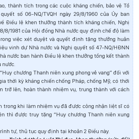
ao, thành tích trong các cuộc kháng chiến, bảo vệ Tổ
ị quyết số 06-NQ/TVQH ngày 29/8/1960 của Ủy ban
về Điều lệ khen thưởng thành tích kháng chiến, Nghị
/8/1981 của Hội đồng Nhà nước quy định chế độ làm
rong việc xét duyệt và quyết định tặng thưởng huân
hiệu vinh dự Nhà nước và Nghị quyết số 47-NQ/HĐNN
hà nước ban hành Điều lệ khen thưởng tổng kết thành
 nước.
g “Huy chương Thanh niên xung phong vẻ vang” đối với
a thời kỳ kháng chiến chống Pháp, chống Mỹ, có thời
ăm trở lên, hoàn thành nhiệm vụ, trung thành với cách
 trong khi làm nhiệm vụ đã được công nhận liệt sĩ có
 lên thì được truy tặng “Huy chương Thanh niên xung
trình tự, thủ tục quy định tại khoản 2 Điều này.