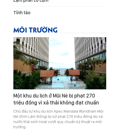
Lạm phát co cụm
Tỉnh táo
MÔI TRƯỜNG
Một khu du lịch ở Mũi Né bị phạt 270
triệu đồng vì xả thải không đạt chuẩn
Chủ đầu tư khu du lịch Apec Mandala Wyndham Mũi
Né (tỉnh Lâm Đồng) bị xử phạt 270 triệu đồng do xả
nước thải sinh hoạt vượt quy chuẩn kỹ thuật ra môi
trường.