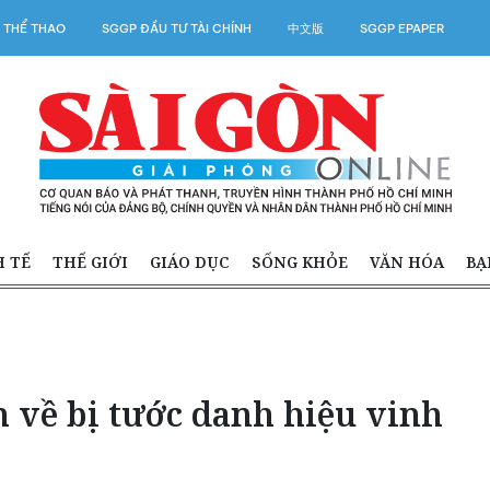
 THỂ THAO
SGGP ĐẦU TƯ TÀI CHÍNH
中文版
SGGP EPAPER
H TẾ
THẾ GIỚI
GIÁO DỤC
SỐNG KHỎE
VĂN HÓA
BẠ
 về bị tước danh hiệu vinh