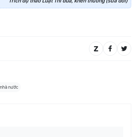
Trích dự thảo Luật Thi đua, khen thưởng (sửa đổi)
 nhà nước