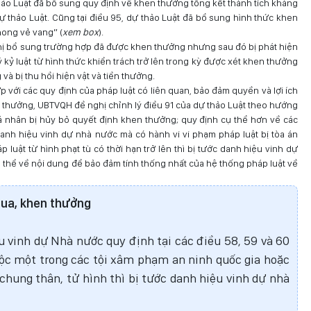
thảo Luật đã bổ sung quy định về khen thưởng tổng kết thành tích kháng
dự thảo Luật. Cũng tại điều 95, dự thảo Luật đã bổ sung hình thức khen
ong vẻ vang” (
xem box
).
hị bổ sung trường hợp đã được khen thưởng nhưng sau đó bị phát hiện
 kỷ luật từ hình thức khiển trách trở lên trong kỳ được xét khen thưởng
và bị thu hồi hiện vật và tiền thưởng.
 với các quy định của pháp luật có liên quan, bảo đảm quyền và lợi ích
 thưởng, UBTVQH đề nghị chỉnh lý điều 91 của dự thảo Luật theo hướng
á nhân bị hủy bỏ quyết định khen thưởng; quy định cụ thể hơn về các
nh hiệu vinh dự nhà nước mà có hành vi vi phạm pháp luật bị tòa án
p luật từ hình phạt tù có thời hạn trở lên thì bị tước danh hiệu vinh dự
ụ thể về nội dung để bảo đảm tính thống nhất của hệ thống pháp luật về
 đua, khen thưởng
u vinh dự Nhà nước quy định tại các điều 58, 59 và 60
ộc một trong các tội xâm phạm an ninh quốc gia hoặc
chung thân, tử hình thì bị tước danh hiệu vinh dự nhà