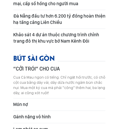
mại, cấp sổ hồng cho người mua
Đà Nẵng đầu tư hơn 6.200 tỷ đồng hoàn thiện
hạ tầng cảng Liên Chiểu
Khảo sát 4 dự án thuộc chương trình chỉnh
trang đô thị khu vực bờ Nam Kênh Đôi
BÚT SÀI GÒN
“CỞI TRÓI” CHO CUA
Cua Cà Mau ngon có tiếng. Chỉ ngặt hồi trước, có chỗ
cột cua bằng dây vải, dây dừa nước ngâm bùn chắc
nụi. Mua một ký cua mà phải “cõng” thêm hai, ba lạng
dây, ai cũng xót ruột!
Món nợ
Gánh nặng vô hình