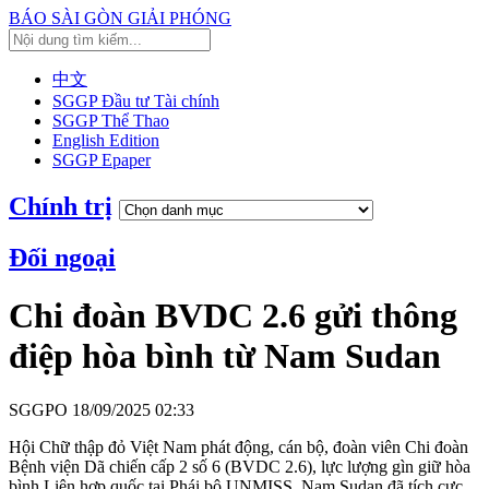
BÁO SÀI GÒN GIẢI PHÓNG
中文
SGGP Đầu tư Tài chính
SGGP Thể Thao
English Edition
SGGP Epaper
Chính trị
Đối ngoại
Chi đoàn BVDC 2.6 gửi thông
điệp hòa bình từ Nam Sudan
SGGPO
18/09/2025 02:33
Hội Chữ thập đỏ Việt Nam phát động, cán bộ, đoàn viên Chi đoàn
Bệnh viện Dã chiến cấp 2 số 6 (BVDC 2.6), lực lượng gìn giữ hòa
bình Liên hợp quốc tại Phái bộ UNMISS, Nam Sudan đã tích cực