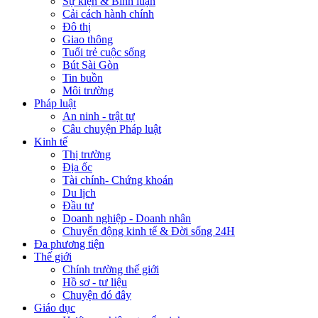
Sự kiện & Bình luận
Cải cách hành chính
Đô thị
Giao thông
Tuổi trẻ cuộc sống
Bút Sài Gòn
Tin buồn
Môi trường
Pháp luật
An ninh - trật tự
Câu chuyện Pháp luật
Kinh tế
Thị trường
Địa ốc
Tài chính- Chứng khoán
Du lịch
Đầu tư
Doanh nghiệp - Doanh nhân
Chuyển động kinh tế & Đời sống 24H
Đa phương tiện
Thế giới
Chính trường thế giới
Hồ sơ - tư liệu
Chuyện đó đây
Giáo dục