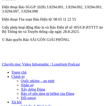
Điện thoại Báo SGGP
: (028) 3.9294.091, 3.9294.092, 3.9294.093,
3.9294.097, 3.9294.098
Điện thoại Tòa soạn Báo Điện tử
: 08 65 11 22 55
Giấy phép hoạt động Báo in và Báo Điện tử số 305/GP-BTTTT do
Bộ Thông tin và Truyền thông cấp ngày 28-8-2023.
© Bản quyền Báo SÀI GÒN GIẢI PHÓNG.
Chuyên mục
Video
Infographic / Longform
Podcast
Trang chủ
Chính trị
Quốc phòng – an ninh
Nhân sự
Xây dựng Đảng
Bảo vệ nền tảng tư tưởng của Đảng
Đối ngoại
Xã hội