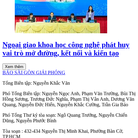
Ngoại giao khoa học công nghệ phát huy
vai trò mở đường, kết nối và kiến tạo
Xem thêm
BÁO SÀI GÒN GIẢI PHÓNG
Tổng Biên tập:
Nguyễn Khắc Văn
Phó Tổng Biên tập:
Nguyễn Ngọc Anh
,
Phạm Văn Trường
,
Bùi Thị
Hồng Sương
,
Trương Đức Nghĩa
,
Phạm Thị Vân Anh
,
Dương Văn
Quang
,
Nguyễn Đức Hiển
,
Nguyễn Khắc Cường
,
Trần Gia Bảo
Phó Tổng Thư ký tòa soạn:
Ngô Quang Trưởng
,
Nguyễn Chiến
Dũng
,
Nguyễn Phước Bình
Tòa soạn
: 432-434 Nguyễn Thị Minh Khai, Phường Bàn Cờ,
TP.HCM