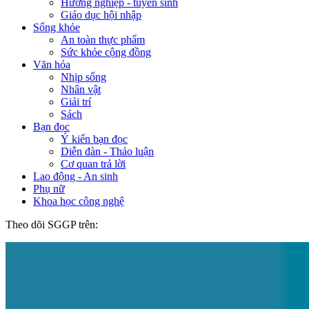
Hướng nghiệp - tuyển sinh
Giáo dục hội nhập
Sống khỏe
An toàn thực phẩm
Sức khỏe cộng đồng
Văn hóa
Nhịp sống
Nhân vật
Giải trí
Sách
Bạn đọc
Ý kiến bạn đọc
Diễn đàn - Thảo luận
Cơ quan trả lời
Lao động - An sinh
Phụ nữ
Khoa học công nghệ
Theo dõi SGGP trên: