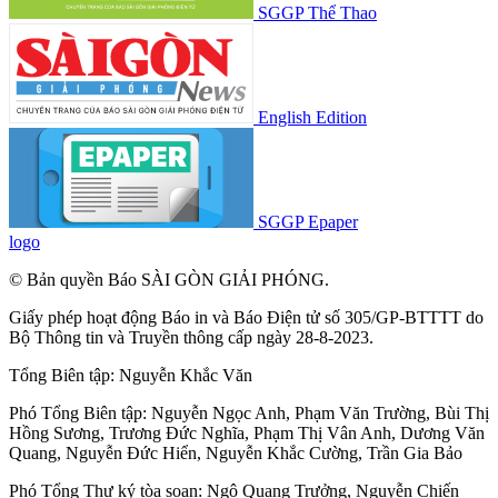
SGGP Thể Thao
English Edition
SGGP Epaper
logo
© Bản quyền Báo SÀI GÒN GIẢI PHÓNG.
Giấy phép hoạt động Báo in và Báo Điện tử số 305/GP-BTTTT do
Bộ Thông tin và Truyền thông cấp ngày 28-8-2023.
Tổng Biên tập:
Nguyễn Khắc Văn
Phó Tổng Biên tập:
Nguyễn Ngọc Anh
,
Phạm Văn Trường
,
Bùi Thị
Hồng Sương
,
Trương Đức Nghĩa
,
Phạm Thị Vân Anh
,
Dương Văn
Quang
,
Nguyễn Đức Hiển
,
Nguyễn Khắc Cường
,
Trần Gia Bảo
Phó Tổng Thư ký tòa soạn:
Ngô Quang Trưởng
,
Nguyễn Chiến