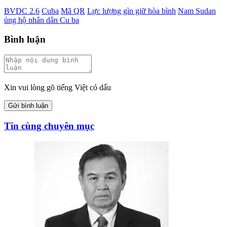
BVDC 2.6
Cuba
Mã QR
Lực lượng gìn giữ hòa bình
Nam Sudan
ủng hộ nhân dân Cu ba
Bình luận
Xin vui lòng gõ tiếng Việt có dấu
Gửi bình luận
Tin cùng chuyên mục