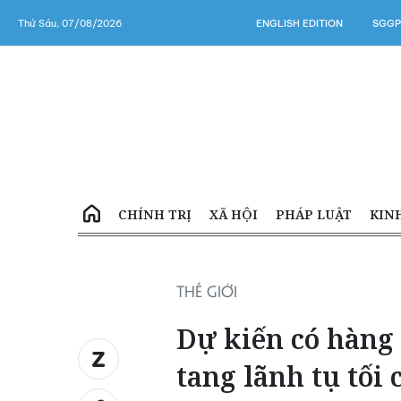
Thứ Sáu, 07/08/2026
ENGLISH EDITION
SGGP
CHÍNH TRỊ
XÃ HỘI
PHÁP LUẬT
KIN
THẾ GIỚI
Dự kiến có hàng
tang lãnh tụ tối 