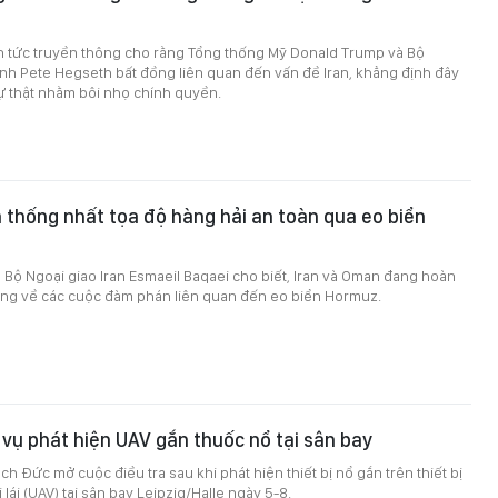
in tức truyền thông cho rằng Tổng thống Mỹ Donald Trump và Bộ
nh Pete Hegseth bất đồng liên quan đến vấn đề Iran, khẳng định đây
 sự thật nhằm bôi nhọ chính quyền.
 thống nhất tọa độ hàng hải an toàn qua eo biển
Bộ Ngoại giao Iran Esmaeil Baqaei cho biết, Iran và Oman đang hoàn
ung về các cuộc đàm phán liên quan đến eo biển Hormuz.
 vụ phát hiện UAV gắn thuốc nổ tại sân bay
ch Đức mở cuộc điều tra sau khi phát hiện thiết bị nổ gắn trên thiết bị
lái (UAV) tại sân bay Leipzig/Halle ngày 5-8.