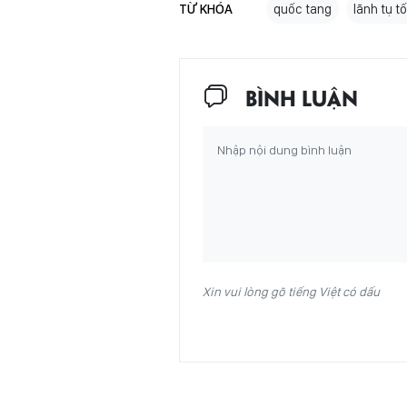
TỪ KHÓA
quốc tang
lãnh tụ tố
BÌNH LUẬN
Xin vui lòng gõ tiếng Việt có dấu