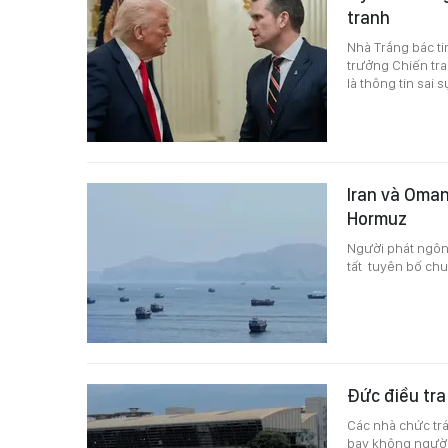
tranh
Nhà Trắng bác t
trưởng Chiến tra
là thông tin sai
Iran và Oman
Hormuz
Người phát ngôn 
tất tuyên bố ch
Đức điều tra
Các nhà chức trá
bay không người 