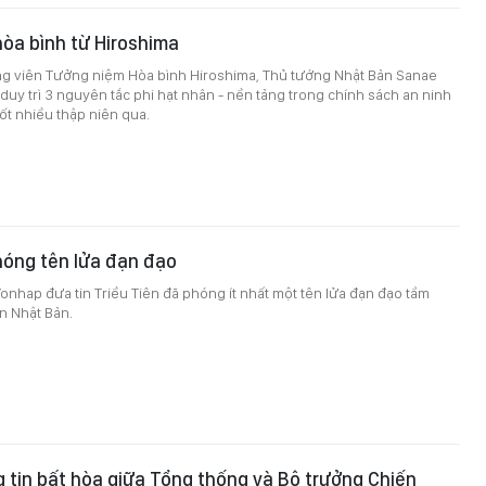
òa bình từ Hiroshima
ông viên Tưởng niệm Hòa bình Hiroshima, Thủ tướng Nhật Bản Sanae
 duy trì 3 nguyên tắc phi hạt nhân - nền tảng trong chính sách an ninh
t nhiều thập niên qua.
hóng tên lửa đạn đạo
onhap đưa tin Triều Tiên đã phóng ít nhất một tên lửa đạn đạo tầm
n Nhật Bản.
 tin bất hòa giữa Tổng thống và Bộ trưởng Chiến