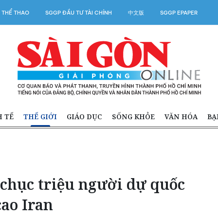
 THỂ THAO
SGGP ĐẦU TƯ TÀI CHÍNH
中文版
SGGP EPAPER
H TẾ
THẾ GIỚI
GIÁO DỤC
SỐNG KHỎE
VĂN HÓA
BẠ
 chục triệu người dự quốc
cao Iran