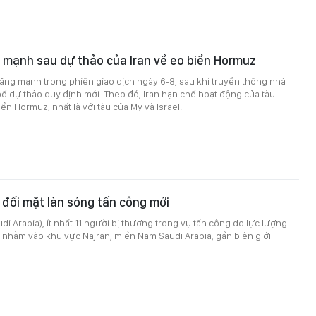
 mạnh sau dự thảo của Iran về eo biển Hormuz
 tăng mạnh trong phiên giao dịch ngày 6-8, sau khi truyền thông nhà
ố dự thảo quy định mới. Theo đó, Iran hạn chế hoạt động của tàu
ển Hormuz, nhất là với tàu của Mỹ và Israel.
 đối mặt làn sóng tấn công mới
di Arabia), ít nhất 11 người bị thương trong vụ tấn công do lực lượng
 nhằm vào khu vực Najran, miền Nam Saudi Arabia, gần biên giới