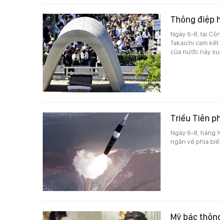
Thông điệp h
Ngày 6-8, tại C
Takaichi cam kết
của nước này suố
Triều Tiên p
Ngày 6-8, hãng Y
ngắn về phía biể
Mỹ bác thông