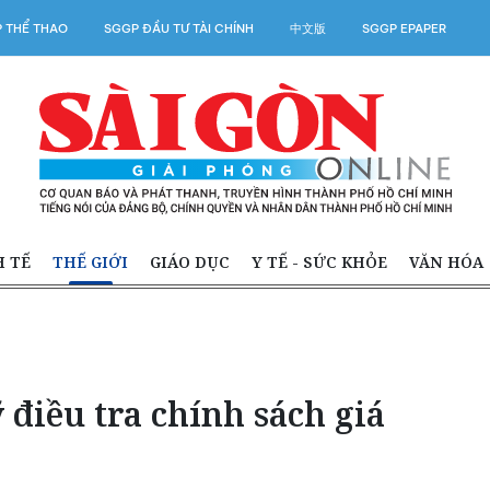
 THỂ THAO
SGGP ĐẦU TƯ TÀI CHÍNH
中文版
SGGP EPAPER
H TẾ
THẾ GIỚI
GIÁO DỤC
Y TẾ - SỨC KHỎE
VĂN HÓA
điều tra chính sách giá