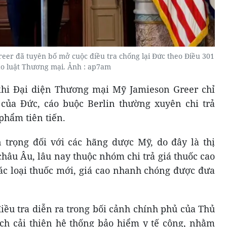
eer đã tuyên bố mở cuộc điều tra chống lại Đức theo Điều 301
o luật Thương mại. Ảnh : ap7am
 khi Đại diện Thương mại Mỹ Jamieson Greer chỉ
 của Đức, cáo buộc Berlin thường xuyên chi trả
phẩm tiên tiến.
 trọng đối với các hãng dược Mỹ, do đây là thị
hâu Âu, lâu nay thuộc nhóm chi trả giá thuốc cao
ác loại thuốc mới, giá cao nhanh chóng được đưa
iều tra diễn ra trong bối cảnh chính phủ của Thủ
ch cải thiện hệ thống bảo hiểm y tế công, nhằm