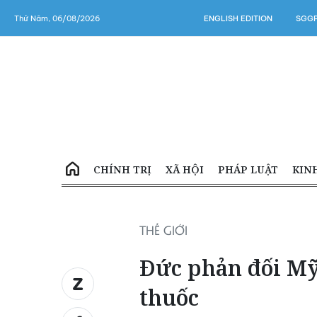
Thứ Năm, 06/08/2026
ENGLISH EDITION
SGGP
CHÍNH TRỊ
XÃ HỘI
PHÁP LUẬT
KIN
THẾ GIỚI
Đức phản đối Mỹ 
thuốc