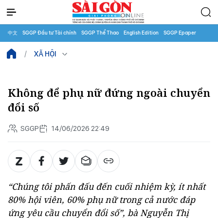
中文
SGGP Đầu tư Tài chính
SGGP Thể Thao
English Edition
SGGP Epaper
XÃ HỘI
Không để phụ nữ đứng ngoài chuyển
đổi số
SGGP
14/06/2026 22:49
“Chúng tôi phấn đấu đến cuối nhiệm kỳ, ít nhất
80% hội viên, 60% phụ nữ trong cả nước đáp
ứng yêu cầu chuyển đổi số”, bà Nguyễn Thị