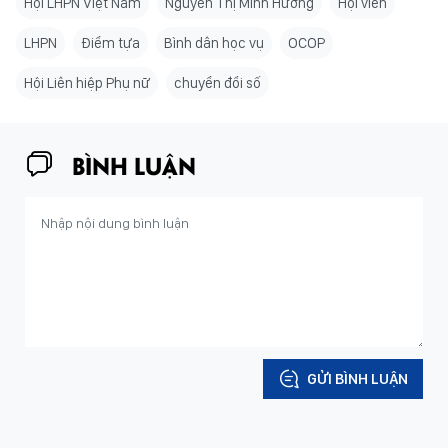
Hội LHPN Việt Nam
Nguyễn Thị Minh Hương
Hội viên
LHPN
Điểm tựa
Bình dân học vụ
OCOP
Hội Liên hiệp Phụ nữ
chuyển đổi số
BÌNH LUẬN
GỬI BÌNH LUẬN