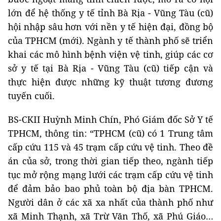
lớn để hệ thống y tế tỉnh Bà Rịa - Vũng Tàu (cũ)
hội nhập sâu hơn với nền y tế hiện đại, đồng bộ
của TPHCM (mới). Ngành y tế thành phố sẽ triển
khai các mô hình bệnh viện vệ tinh, giúp các cơ
sở y tế tại Bà Rịa - Vũng Tàu (cũ) tiếp cận và
thực hiện được những kỹ thuật tương đương
tuyến cuối.
BS-CKII Huỳnh Minh Chín, Phó Giám đốc Sở Y tế
TPHCM, thông tin: “TPHCM (cũ) có 1 Trung tâm
cấp cứu 115 và 45 trạm cấp cứu vệ tinh. Theo đề
án của sở, trong thời gian tiếp theo, ngành tiếp
tục mở rộng mạng lưới các trạm cấp cứu vệ tinh
để đảm bảo bao phủ toàn bộ địa bàn TPHCM.
Người dân ở các xã xa nhất của thành phố như
xã Minh Thạnh, xã Trừ Văn Thố, xã Phú Giáo…