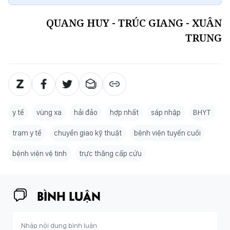
QUANG HUY - TRÚC GIANG - XUÂN
TRUNG
y tế
vùng xa
hải đảo
hợp nhất
sáp nhập
BHYT
trạm y tế
chuyển giao kỹ thuật
bệnh viện tuyến cuối
bệnh viện vệ tinh
trực thăng cấp cứu
BÌNH LUẬN