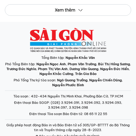
Xem thêm
Tổng Biên tập:
Nguyễn Khắc Văn
Phó Tổng Biên tập:
Nguyễn Ngọc Anh
,
Phạm Văn Trường
,
Bùi Thị Hồng Sương
,
Trương Đức Nghĩa
,
Phạm Thị Vân Anh
,
Dương Văn Quang
,
Nguyễn Đức Hiển
,
Nguyễn Khắc Cường
,
Trần Gia Bảo
Phó Tổng Thư ký tòa soạn:
Ngô Quang Trưởng
,
Nguyễn Chiến Dũng
,
Nguyễn Phước Bình
Tòa soạn
: 432-434 Nguyễn Thị Minh Khai, Phường Bàn Cờ, TP.HCM
Điện thoại Báo SGGP
: (028) 3.9294.091, 3.9294.092, 3.9294.093,
3.9294.097, 3.9294.098
Điện thoại Tòa soạn Báo Điện tử
: 08 65 11 22 55
Giấy phép hoạt động Báo in và Báo Điện tử số 305/GP-BTTTT do Bộ Thông
tin và Truyền thông cấp ngày 28-8-2023.