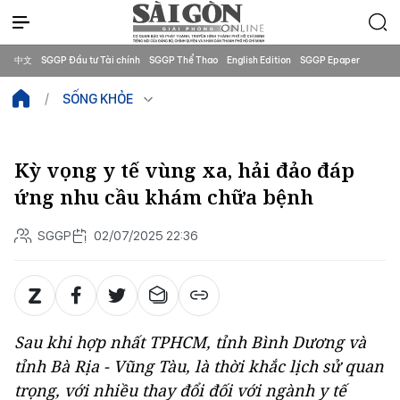
中文
SGGP Đầu tư Tài chính
SGGP Thể Thao
English Edition
SGGP Epaper
SỐNG KHỎE
Kỳ vọng y tế vùng xa, hải đảo đáp
ứng nhu cầu khám chữa bệnh
SGGP
02/07/2025 22:36
Sau khi hợp nhất TPHCM, tỉnh Bình Dương và
tỉnh Bà Rịa - Vũng Tàu, là thời khắc lịch sử quan
trọng, với nhiều thay đổi đối với ngành y tế