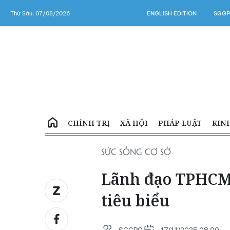
Thứ Sáu, 07/08/2026
ENGLISH EDITION
SGGP
CHÍNH TRỊ
XÃ HỘI
PHÁP LUẬT
KIN
SỨC SỐNG CƠ SỞ
Lãnh đạo TPHCM 
tiêu biểu
SGGPO
17/11/2025 08:00