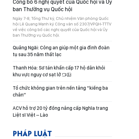
Công bố 6 nghị quyết của Quốc hội và Ủy
ban Thường vụ Quốc hội
Ngày 7-8, Tổng Thư ký, Chủ nhiệm Văn phòng Quốc
hội Lê Quang Mạnh ký Công văn số 2307/VPQH-TTTV
về việc công bố các nghị quyết của Quốc hội và Ủy
ban Thường vụ Quốc hội.
Quảng Ngãi: Công an giúp một gia đình đoàn
tụ sau 35 năm thất lạc
Thanh Hóa: Sơ tán khẩn cấp 17 hộ dân khỏi
khu vực nguy cơ sạt lở
Tổ chức không gian trên nền tảng “kiềng ba
chân”
ACV hỗ trợ 20 tỷ đồng nâng cấp Nghĩa trang
Liệt sĩ Việt – Lào
PHÁP LUẬT