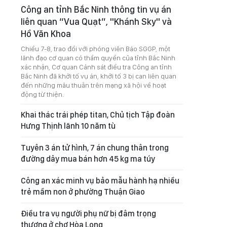
Công an tỉnh Bắc Ninh thông tin vụ án
liên quan “Vua Quạt”, "Khánh Sky" và
Hồ Văn Khoa
Chiều 7-8, trao đổi với phóng viên Báo SGGP, một
lãnh đạo cơ quan có thẩm quyền của tỉnh Bắc Ninh
xác nhận, Cơ quan Cảnh sát điều tra Công an tỉnh
Bắc Ninh đã khởi tố vụ án, khởi tố 3 bị can liên quan
đến những mâu thuẫn trên mạng xã hội về hoạt
động từ thiện.
Khai thác trái phép titan, Chủ tịch Tập đoàn
Hưng Thịnh lãnh 10 năm tù
Tuyên 3 án tử hình, 7 án chung thân trong
đường dây mua bán hơn 45 kg ma túy
Công an xác minh vụ bảo mẫu hành hạ nhiều
trẻ mầm non ở phường Thuận Giao
Điều tra vụ người phụ nữ bị đâm trọng
thương ở chợ Hòa Long