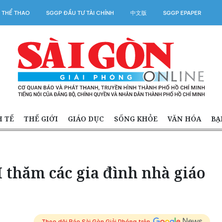
 THỂ THAO
SGGP ĐẦU TƯ TÀI CHÍNH
中文版
SGGP EPAPER
H TẾ
THẾ GIỚI
GIÁO DỤC
SỐNG KHỎE
VĂN HÓA
BẠ
thăm các gia đình nhà giáo
Theo dõi Báo Sài Gòn Giải Phóng trên