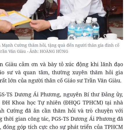
Mạnh Cường thăm hỏi, tặng quà đến người thân gia đình cố
Trần Văn Giàu - Ảnh: HOÀNG HÙNG
ăn Giàu cảm ơn và bày tỏ xúc động khi lãnh đạo
o sư và quan tâm, thường xuyên thăm hỏi gia
rất lớn của người thân cố Giáo sư Trần Văn Giàu.
GS-TS Dương Ái Phương, nguyên Bí thư Đảng ủy,
g ĐH Khoa học Tự nhiên (ĐHQG TPHCM) tại nhà
h Cường đã ân cần thăm hỏi và trò chuyện với
ng thời gian công tác, PGS-TS Dương Ái Phương đã
, đóng góp tích cực cho sự phát triển của TPHCM