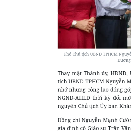
Phó Chủ tịch UBND TPHCM Nguyễn
Dương
Thay mặt Thành ủy, HĐND,
tịch UBND TPHCM Nguyễn Mạ
nhớ những công lao đóng góp
NGND-AHLĐ thời kỳ đổi mới
nguyên Chủ tịch Ủy ban Khá
Đồng chí Nguyễn Mạnh Cường
gia đình cố Giáo sư Trần Vă