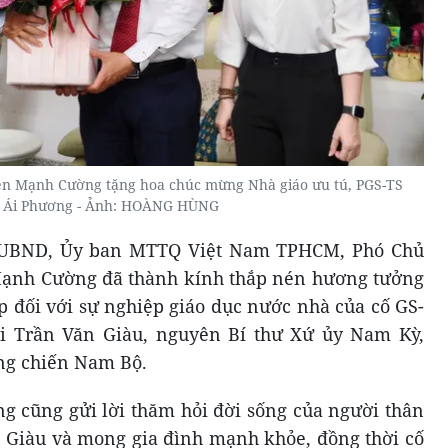
 Mạnh Cường tặng hoa chúc mừng Nhà giáo ưu tú, PGS-TS
 Ái Phương - Ảnh: HOÀNG HÙNG
 UBND, Ủy ban MTTQ Việt Nam TPHCM, Phó Chủ
nh Cường đã thành kính thắp nén hương tưởng
 đối với sự nghiệp giáo dục nước nhà của cố GS-
 Trần Văn Giàu, nguyên Bí thư Xứ ủy Nam Kỳ,
ng chiến Nam Bộ.
 cũng gửi lời thăm hỏi đời sống của người thân
n Giàu và mong gia đình mạnh khỏe, đồng thời cố