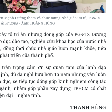
n Mạnh Cường thăm và chúc mừng Nhà giáo ưu tú, PGS-TS
 Ái Phương - Ảnh: HOÀNG HÙNG
ày tỏ tri ân những đóng góp của PGS-TS Dương
o dục đào tạo, nghiên cứu khoa học của nước nhà
, đồng thời chúc nhà giáo luôn mạnh khỏe, tiếp
phát triển của thành phố.
 trân trọng cảm ơn sự quan tâm của lãnh đạo
định, dù đã nghỉ hưu hơn 15 năm nhưng vẫn luôn
o dục, sẽ tiếp tục đóng góp kinh nghiệm công tác
 ngành, nhằm góp phần xây dựng TPHCM có chất
ện đại – nghĩa tình.
THANH HÙNG