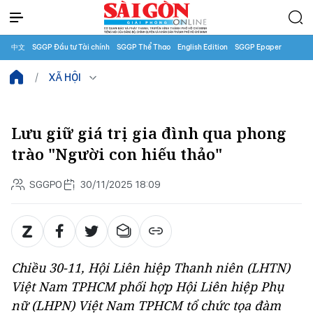
中文
SGGP Đầu tư Tài chính
SGGP Thể Thao
English Edition
SGGP Epaper
XÃ HỘI
Lưu giữ giá trị gia đình qua phong
trào "Người con hiếu thảo"
SGGPO
30/11/2025 18:09
Chiều 30-11, Hội Liên hiệp Thanh niên (LHTN)
Việt Nam TPHCM phối hợp Hội Liên hiệp Phụ
nữ (LHPN) Việt Nam TPHCM tổ chức tọa đàm