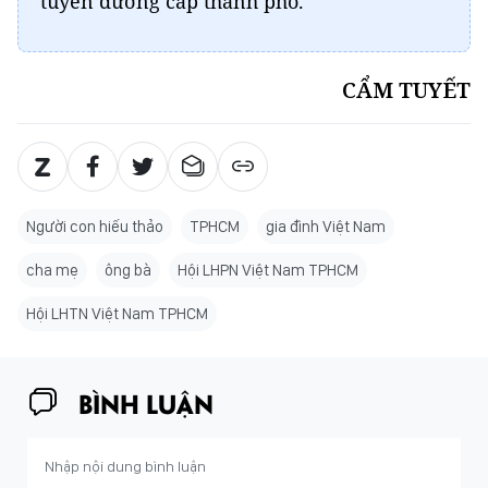
tuyên dương cấp thành phố.
CẨM TUYẾT
Người con hiếu thảo
TPHCM
gia đình Việt Nam
cha mẹ
ông bà
Hội LHPN Việt Nam TPHCM
Hội LHTN Việt Nam TPHCM
BÌNH LUẬN