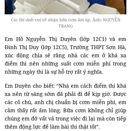
Các thí sinh vui vẻ nhận bữa cơm ấm áp. Ảnh: NGUYỄN
TRANG
Em Hồ Nguyễn Thị Duyên (lớp 12C1) và em
Đinh Thị Duy (lớp 12C5), Trường THPT Sơn Hà,
xúc động chia sẻ rằng nhà các em ở khá xa
điểm thi nên những suất cơm miễn phí trong
những ngày thi là sự hỗ trợ rất ý nghĩa.
Em Duyên cho biết: “Nhà em cách điểm thi khá
xa nên từ sáng sớm đã phải đi để kịp giờ. Được
các cô chú, anh chị chuẩn bị cơm miễn phí, em
cảm thấy rất ấm lòng. Bữa cơm không chỉ giúp
chúng em đỡ vất vả trong việc đi lại mà còn tiếp
thêm động lực để làm bài thi thật tốt”.