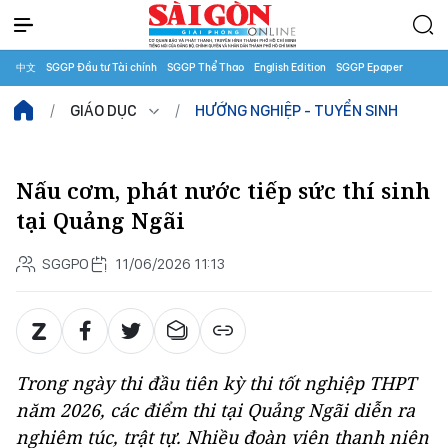
中文
SGGP Đầu tư Tài chính
SGGP Thể Thao
English Edition
SGGP Epaper
GIÁO DỤC
HƯỚNG NGHIỆP - TUYỂN SINH
Nấu cơm, phát nước tiếp sức thí sinh
tại Quảng Ngãi
SGGPO
11/06/2026 11:13
Trong ngày thi đầu tiên kỳ thi tốt nghiệp THPT
năm 2026, các điểm thi tại Quảng Ngãi diễn ra
nghiêm túc, trật tự. Nhiều đoàn viên thanh niên