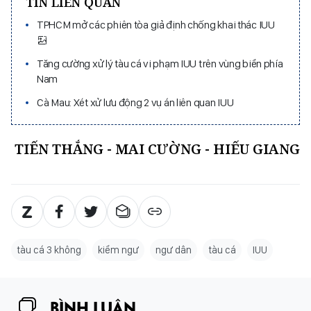
TIN LIÊN QUAN
TPHCM mở các phiên tòa giả định chống khai thác IUU
Tăng cường xử lý tàu cá vi phạm IUU trên vùng biển phía
Nam
Cà Mau: Xét xử lưu động 2 vụ án liên quan IUU
TIẾN THẮNG - MAI CƯỜNG - HIẾU GIANG
tàu cá 3 không
kiểm ngư
ngư dân
tàu cá
IUU
BÌNH LUẬN