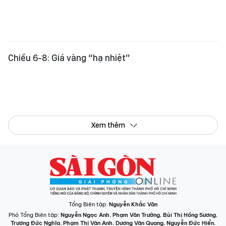
Xem thêm
Tổng Biên tập:
Nguyễn Khắc Văn
Phó Tổng Biên tập:
Nguyễn Ngọc Anh
,
Phạm Văn Trường
,
Bùi Thị Hồng Sương
,
Trương Đức Nghĩa
,
Phạm Thị Vân Anh
,
Dương Văn Quang
,
Nguyễn Đức Hiển
,
Nguyễn Khắc Cường
,
Trần Gia Bảo
Phó Tổng Thư ký tòa soạn:
Ngô Quang Trưởng
,
Nguyễn Chiến Dũng
,
Nguyễn Phước Bình
Tòa soạn
: 432-434 Nguyễn Thị Minh Khai, Phường Bàn Cờ, TP.HCM
Điện thoại Báo SGGP
: (028) 3.9294.091, 3.9294.092, 3.9294.093,
3.9294.097, 3.9294.098